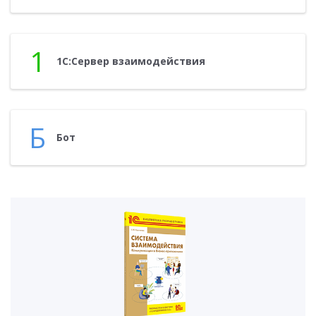
1
1С:Сер­вер вза­имо­дей­ствия
Б
Бот