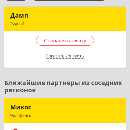
Дамп
Дамп
Рудный
Казахстан, Костанайская обл., г. Рудный, р-он
Автовокзала 3-35
Отправить заявку
Подробнее
Показать контакты
Отправить заявку
Назад
Ближайшие партнеры из соседних
регионов
Микос
Микос
Челябинск
454126, Челябинская обл, Челябинск г,
Энтузиастов ул, дом № 28, корпус А, этаж 1