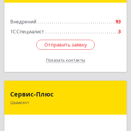
Подробнее
Внедрений
93
1С:Специалист
3
Отправить заявку
Отправить заявку
Показать контакты
Назад
Сервис-Плюс
Сервис-Плюс
Шымкент
КАЗАХСТАН, 160012, г.Шымкент, пр.Республики,
д.4/5
Подробнее