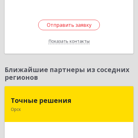
Отправить заявку
Отправить заявку
Показать контакты
Назад
Ближайшие партнеры из соседних
регионов
Точные решения
Точные решения
Орск
462403, Оренбургская обл, Орск г,
Краматорская ул, дом № 2Б, пом.3, этаж 1, офис
2