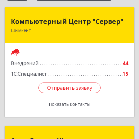
Компьютерный Центр "Сервер"
Компьютерный Центр "Сервер"
Шымкент
Казахстан, 160000, г. Шымкент, ул. Казыбек-Би,
д.5
Подробнее
Внедрений
44
1С:Специалист
15
Отправить заявку
Отправить заявку
Показать контакты
Назад
Азия Сервис-Шымкент