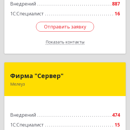
Подробнее
Внедрений
887
1С:Специалист
16
Отправить заявку
Отправить заявку
Показать контакты
Назад
Фирма "Сервер"
Фирма "Сервер"
Мелеуз
453852, Башкортостан Респ, Мелеузовский р-н,
Мелеуз г, 32-й мкр, дом № 36
Подробнее
Внедрений
474
1С:Специалист
15