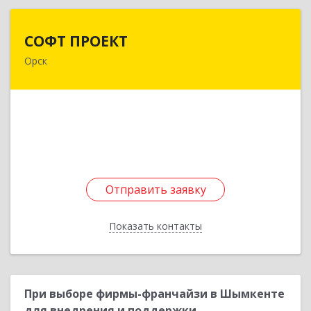
СОФТ ПРОЕКТ
СОФТ ПРОЕКТ
Орск
462430, Оренбургская обл, Орск г,
Добровольского ул, дом № 23, кв.11
Подробнее
Отправить заявку
Отправить заявку
Показать контакты
Назад
При выборе фирмы-франчайзи в Шымкенте
для внедрения и поддержки