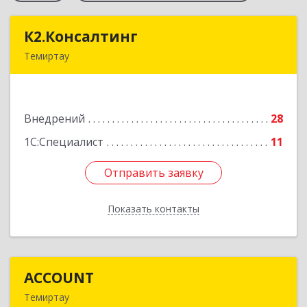
К2.Консалтинг
К2.Консалтинг
Темиртау
Республика Казахстан, г.Темиртау, 7мкр, дом 9,
офис 61
Внедрений
28
Подробнее
1С:Специалист
11
Отправить заявку
Отправить заявку
Показать контакты
Назад
ACCOUNT
ACCOUNT
Темиртау