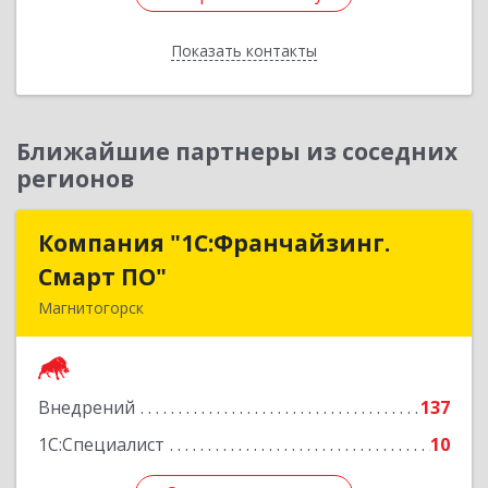
Отправить заявку
Показать контакты
Назад
Ближайшие партнеры из соседних
регионов
Компания "1С:Франчайзинг.
Компания "1С:Франчайзинг.
Смарт ПО"
Смарт ПО"
Магнитогорск
455000, Челябинская обл, Магнитогорск г,
Ленина пр-кт, дом № 17, корпус 3, кв.15
Внедрений
137
Подробнее
1С:Специалист
10