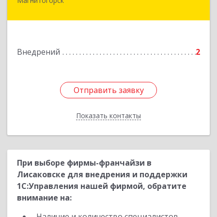
Магнитогорск
455019, Челябинская обл, Магнитогорск г,
Пионерская ул, дом № 26, пом.2
Подробнее
Внедрений
2
Отправить заявку
Отправить заявку
Показать контакты
Назад
При выборе фирмы-франчайзи в
Лисаковске для внедрения и поддержки
1С:Управления нашей фирмой, обратите
внимание на:
Наличие и количество специалистов,