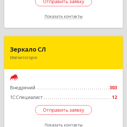
Отправить заявку
Отправить заявку
Показать контакты
Назад
Зеркало СЛ
Зеркало СЛ
Магнитогорск
455038, Челябинская обл, Магнитогорск г,
Сталеваров ул, дом № 12, оф.2
Подробнее
Внедрений
303
1С:Специалист
12
Отправить заявку
Отправить заявку
Показать контакты
Назад