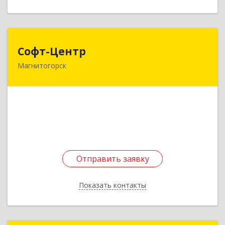
Софт-Центр
Софт-Центр
Магнитогорск
455049, Челябинская обл, Магнитогорск г,
Доменщиков ул, дом № 7
Подробнее
Отправить заявку
Отправить заявку
Показать контакты
Назад