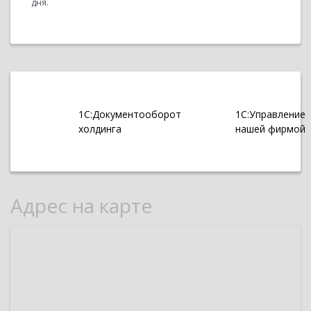
дня.
1С:Документооборот
1С:Управление
холдинга
нашей фирмой
Адрес на карте