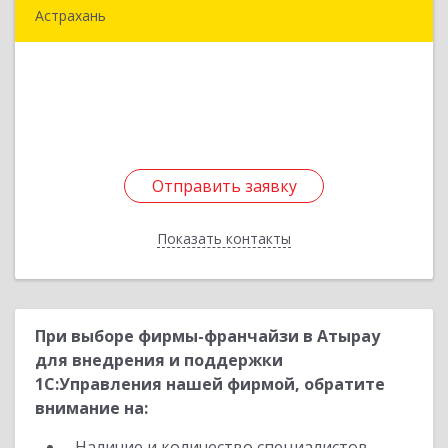
Астрахань
414000, Астраханская обл, Астрахань г,
Казанская ул, дом № 81, оф.303
Подробнее
Отправить заявку
Отправить заявку
Показать контакты
Назад
При выборе фирмы-франчайзи в Атырау
для внедрения и поддержки
1С:Управления нашей фирмой, обратите
внимание на:
Наличие и количество специалистов,