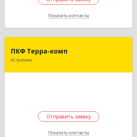
Показать контакты
Назад
ПКФ Терра-комп
ПКФ Терра-комп
Астрахань
414041, Астраханская обл, Астрахань г,
Куликова ул, дом № 73, корпус 2, кв.34
Подробнее
Отправить заявку
Отправить заявку
Показать контакты
Назад