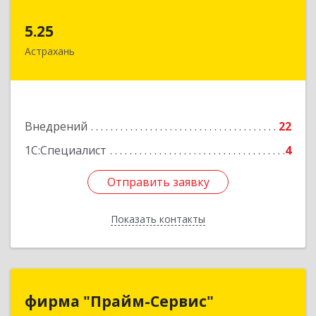
5.25
5.25
Астрахань
414041, Астраханская обл, Астрахань г,
Минусинская ул, дом № 8
Подробнее
Внедрений
22
1С:Специалист
4
Отправить заявку
Отправить заявку
Показать контакты
Назад
фирма "Прайм-Сервис"
фирма "Прайм-Сервис"