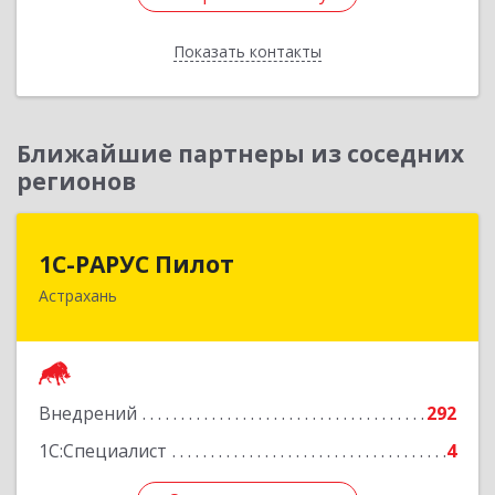
Отправить заявку
Показать контакты
Назад
Ближайшие партнеры из соседних
регионов
1С-РАРУС Пилот
1С-РАРУС Пилот
Астрахань
414024, Астраханская обл, Астрахань г,
Бакинская ул, корпус 78, пом.28, КОМ. 31
Подробнее
Внедрений
292
1С:Специалист
4