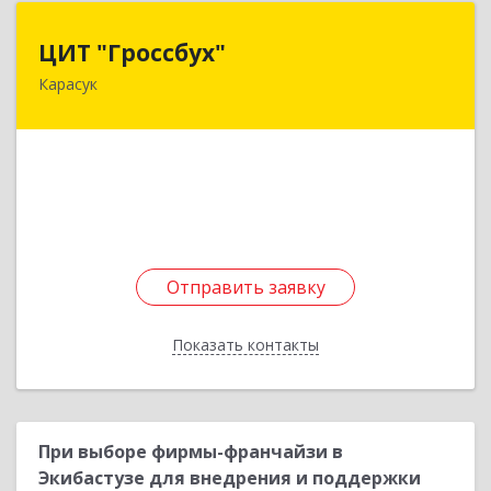
ЦИТ "Гроссбух"
ЦИТ "Гроссбух"
Карасук
632861, Новосибирская обл, Карасукский р-н,
Карасук г, Сорокина ул, дом № 9, оф.3
Подробнее
Отправить заявку
Отправить заявку
Показать контакты
Назад
При выборе фирмы-франчайзи в
Экибастузе для внедрения и поддержки