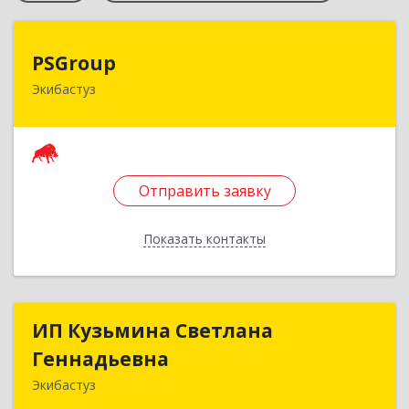
PSGroup
PSGroup
Экибастуз
КАЗАХСТАН, 141200, Павлодарская обл.,
Экибастуз г., Горняков, дом № 14, к.85
Подробнее
Отправить заявку
Отправить заявку
Показать контакты
Назад
ИП Кузьмина Светлана
ИП Кузьмина Светлана
Геннадьевна
Геннадьевна
Экибастуз
141202, Павлодарская обл., г. Экибастуз, ул.