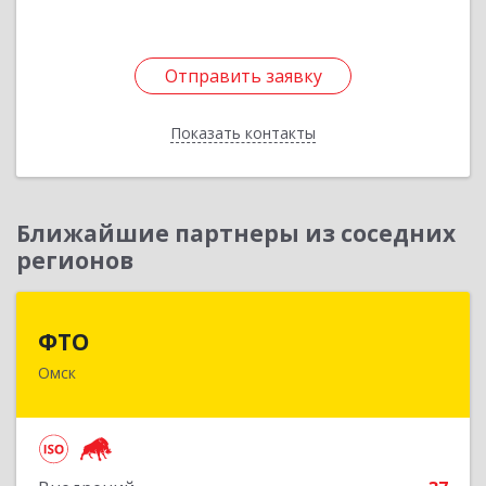
Шешембекова, 13б, кв. 36
Подробнее
Отправить заявку
Отправить заявку
Показать контакты
Назад
Ближайшие партнеры из соседних
регионов
ФТО
ФТО
Омск
644042, Омская обл, Омск г, Карла Маркса пр-
кт, дом № 18, корпус 28, оф.502
Подробнее