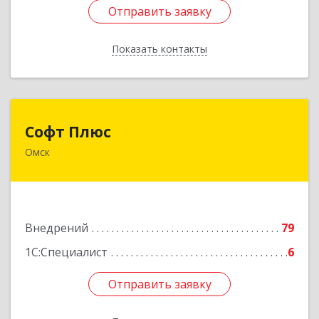
Отправить заявку
Отправить заявку
Показать контакты
Назад
Софт Плюс
Софт Плюс
Омск
644070, Омская обл, Омск г, Лермонтова ул,
дом № 81, оф.230
Подробнее
Внедрений
79
1С:Специалист
6
Отправить заявку
Отправить заявку