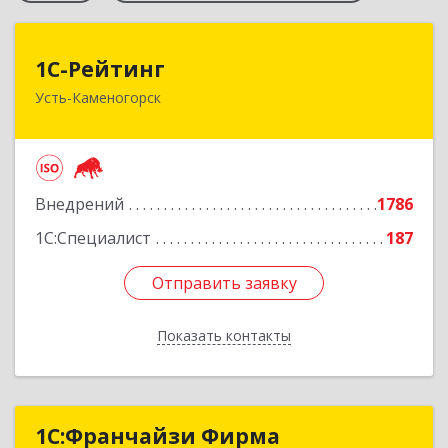
1С-Рейтинг
1С-Рейтинг
Усть-Каменогорск
492024, Усть-Каменогорск, ул.Ушанова, 27
Подробнее
Внедрений
1786
1С:Специалист
187
Отправить заявку
Отправить заявку
Показать контакты
Назад
1С:Франчайзи Фирма
1С:Франчайзи Фирма