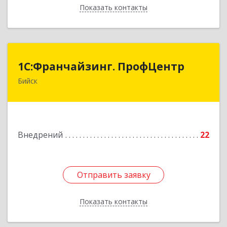
Показать контакты
Назад
1С:Франчайзинг. ПрофЦентр
1С:Франчайзинг. ПрофЦентр
Бийск
659306, Алтайский край, Бийск г,
Красноармейская ул, дом № 77/1, кв.3
Подробнее
Внедрений
22
Отправить заявку
Отправить заявку
Показать контакты
Назад