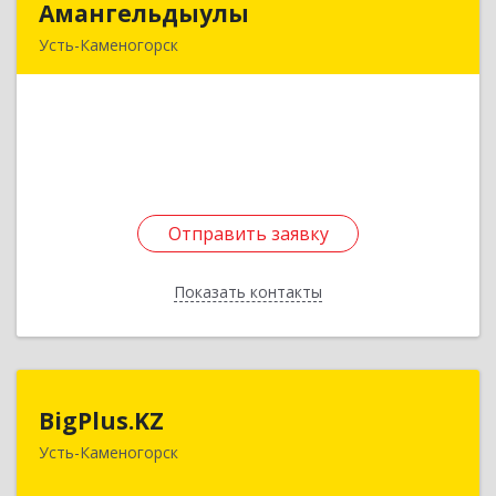
Амангельдыулы
Амангельдыулы
Усть-Каменогорск
Казахстан, 070004, г. Усть-Каменогорск, ул.
Крылова, 112-15
Подробнее
Отправить заявку
Отправить заявку
Показать контакты
Назад
BigPlus.KZ
BigPlus.KZ
Усть-Каменогорск
КАЗАХСТАН, 070004, г. Усть-Каменогорск, ул.
Протозанова, 81, 4