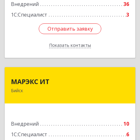
Внедрений
36
1С:Специалист
3
Отправить заявку
Отправить заявку
Показать контакты
Назад
МАРЭКС ИТ
МАРЭКС ИТ
Бийск
Алтайский край, Бийск г, Разина, дом № 94
Подробнее
Внедрений
10
1С:Специалист
6