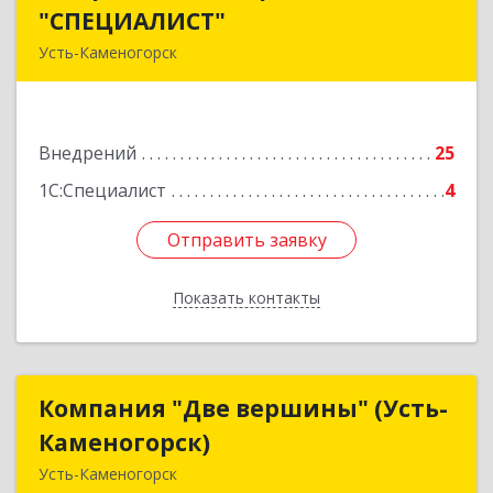
"СПЕЦИАЛИСТ"
"СПЕЦИАЛИСТ"
Усть-Каменогорск
070013, Казахстан, г. Усть-Каменогорск, ул.
Льва Толстого, д. 15, кв. 13
Внедрений
25
Подробнее
1С:Специалист
4
Отправить заявку
Отправить заявку
Показать контакты
Назад
Компания "Две вершины" (Усть-
Компания "Две вершины" (Усть-
Каменогорск)
Каменогорск)
Усть-Каменогорск