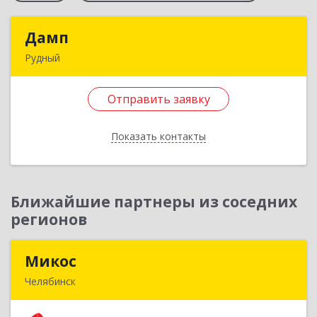
Дамп
Дамп
Рудный
Казахстан, Костанайская обл., г. Рудный, р-он
Автовокзала 3-35
Отправить заявку
Подробнее
Показать контакты
Отправить заявку
Назад
Ближайшие партнеры из соседних
регионов
Микос
Микос
Челябинск
454126, Челябинская обл, Челябинск г,
Энтузиастов ул, дом № 28, корпус А, этаж 1