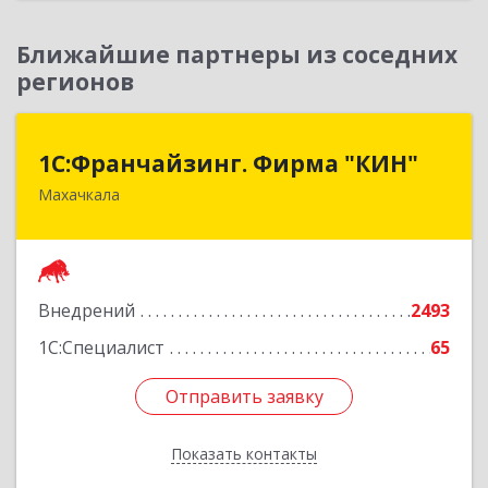
Ближайшие партнеры из соседних
регионов
1С:Франчайзинг. Фирма "КИН"
1С:Франчайзинг. Фирма "КИН"
Махачкала
367030, Дагестан Респ, Махачкала г, И.Казака
ул, дом № 31
Подробнее
Внедрений
2493
1С:Специалист
65
Отправить заявку
Отправить заявку
Показать контакты
Назад