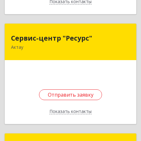
Показать контакты
Назад
Сервис-центр "Ресурс"
Сервис-центр "Ресурс"
Актау
Казахстан, г.Актау, 9 мкр., дом 18
Подробнее
Отправить заявку
Отправить заявку
Показать контакты
Назад