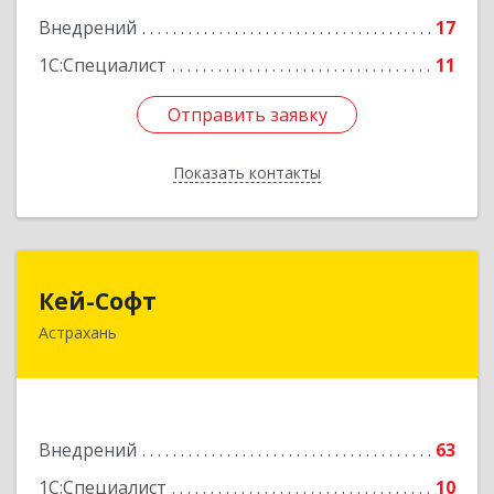
пом.53
Внедрений
17
Подробнее
1С:Специалист
11
Отправить заявку
Отправить заявку
Показать контакты
Назад
Кей-Софт
Кей-Софт
Астрахань
414057, Астраханская обл, г.о.город Астрахань,
Астрахань г, Кубанская ул, дом № 70, корпус 1,
кв.62
Подробнее
Внедрений
63
1С:Специалист
10