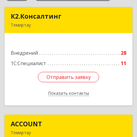
К2.Консалтинг
К2.Консалтинг
Темиртау
Республика Казахстан, г.Темиртау, 7мкр, дом 9,
офис 61
Внедрений
28
Подробнее
1С:Специалист
11
Отправить заявку
Отправить заявку
Показать контакты
Назад
ACCOUNT
ACCOUNT
Темиртау