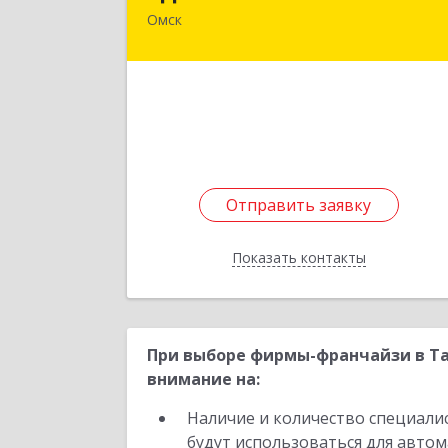
Омск
646740, Омская обл, Полтавский р-н
Полтавка рп, Гуртьева ул, дом № 
Подробне
Отправить заявку
Отправить заявку
Показать контакты
Назад
При выборе фирмы-франчайзи в Та
внимание на:
Наличие и количество специали
будут использоваться для автом