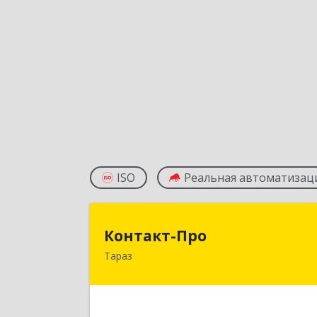
ISO
Реальная автоматизац
Контакт-Пр
Контакт-Про
Тараз
РК, г.Тараз, ул.Койгелды, 209/1
Подробне