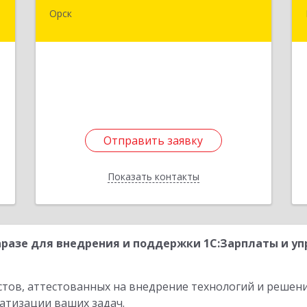
Орск
,
462430, Оренбургская обл, Орск г,
5
Добровольского ул, дом № 23, кв.11
е
Подробнее
Отправить заявку
Отправить заявку
Показать контакты
Назад
разе для внедрения и поддержки 1С:Зарплаты и уп
стов, аттестованных на внедрение технологий и решен
атизации ваших задач.