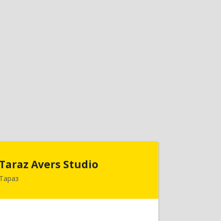
Taraz Avers Studio
Taraz Avers Studio
Тараз
КАЗАХСТАН , 080012, г.Тараз,
ул.Айтеке би, 28 "а"
Подробнее