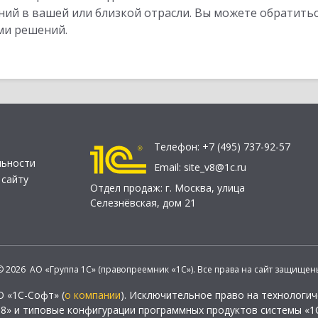
ий в вашей или близкой отрасли. Вы можете обратитьс
ми решений.
Телефон:
+7 (495) 737-92-57
льности
Email:
site_v8@1c.ru
 сайту
Отдел продаж:
г. Москва
,
улица
Селезнёвская, дом 21
© 2026 АО «Группа 1С» (правопреемник «1С»). Все права на сайт защищен
О «1С-Софт» (
о компании
). Исключительное право на технологи
 8» и типовые конфигурации программных продуктов системы «1С