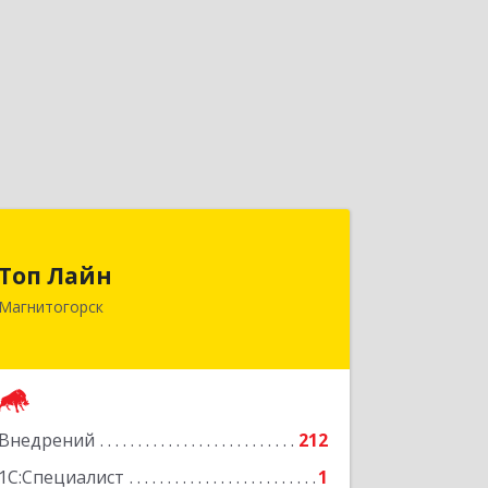
Топ Лайн
Топ Лайн
454000, Челябинская обл,
Магнитогорск
Магнитогорск г, Галиуллина ул, дом
№ 11, А, кв.1
Подробнее
Внедрений
212
1С:Специалист
1