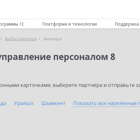
ограммы 1С
Платформа и технологии
Поддержка 
Выбор партнёра
Житикара
управление персоналом 8
нными карточками, выберите партнёра и отправьте за
нда
Уральск
Шымкент
Показать все населенные