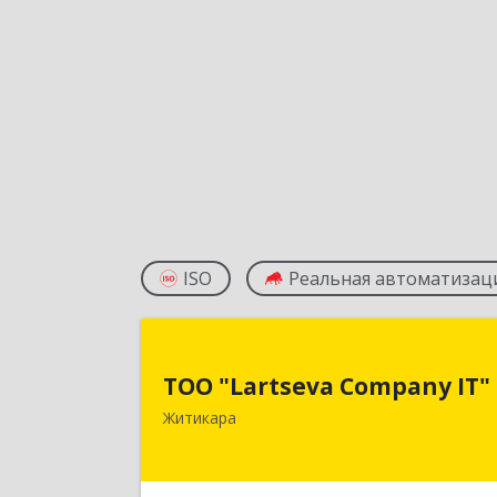
ISO
Реальная автоматизац
ТОО "Lartseva Company IT
ТОО "Lartseva Company IT"
110700, Республика Казахстан
Житикара
Костанайская область, г. Житикара, 
мкр., дом 10, кв. 