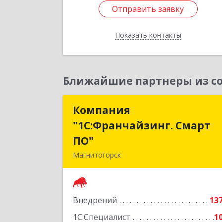
Подробне
Отправить заявку
Отправить заявку
Показать контакты
Назад
Ближайшие партнеры из со
Компания
Компани
"1С:Франчайзинг. Смарт
"1С:Франчайзинг. Смар
ПО"
ПО
Магнитогорск
455000, Челябинская обл
Магнитогорск г, Ленина пр-кт, дом 
17, корпус 3, кв.1
Внедрений
13
Подробне
1С:Специалист
1