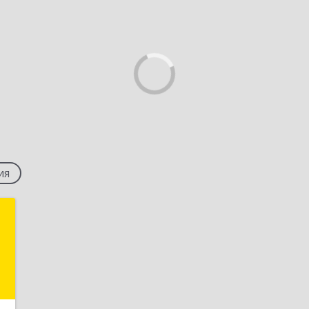
ия
"
,
6
2