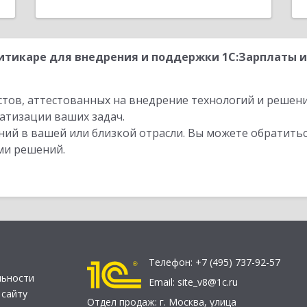
тикаре для внедрения и поддержки 1С:Зарплаты и 
стов, аттестованных на внедрение технологий и решен
атизации ваших задач.
ий в вашей или близкой отрасли. Вы можете обратитьс
ми решений.
Телефон:
+7 (495) 737-92-57
льности
Email:
site_v8@1c.ru
 сайту
Отдел продаж:
г. Москва
,
улица