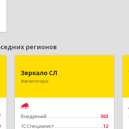
е
седних регионов
я
Зеркало СЛ
т
Зеркало СЛ
455038, Челябинская обл,
"
Магнитогорск
Магнитогорск г, Сталеваров ул, дом
№ 12, оф.2
,
№
Подробнее
5
7
Внедрений
303
е
0
1С:Специалист
12