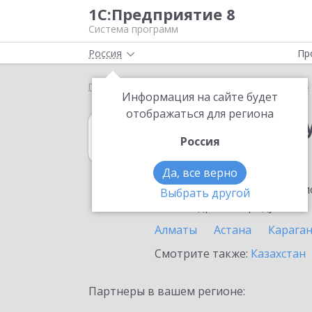
1С:Предприятие 8
Система программ
Россия
Пр
Главная
1С:Зарплата и управление персоналом 8
Информация на сайте будет
отображаться для региона
1С:Зарплата и 
Россия
в Житикаре
Да, все верно
Ознакомьтесь с информацио
Выбрать другой
или внедрение продукта.
Алматы
Астана
Карага
Смотрите также:
Казахстан
Партнеры в вашем регионе: