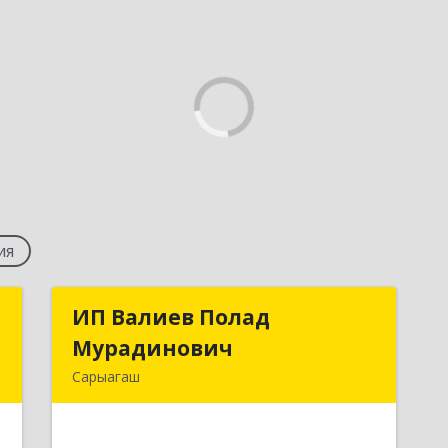
ия
с
ИП Валиев Полад
ИП Валиев Полад
Мурадинович
Мурадинович
,
Сарыагаш
,
160900, Республика Казахстан,
.
Туркестанская область,
В
Сарыагашский район, г. Сарыагаш, ул.