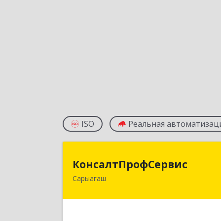
ISO
Реальная автоматизац
КонсалтПрофСерви
КонсалтПрофСервис
Сарыагаш
160900, Республика Казахстан
Туркестанская область
Сарыагашский район, г. Сарыагаш, ул
Исмайлова, дом № 37 