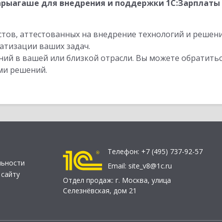
рыагаше для внедрения и поддержки 1С:Зарплаты и
стов, аттестованных на внедрение технологий и решен
атизации ваших задач.
ий в вашей или близкой отрасли. Вы можете обратитьс
ми решений.
Телефон:
+7 (495) 737-92-57
льности
Email:
site_v8@1c.ru
 сайту
Отдел продаж:
г. Москва
,
улица
Селезнёвская, дом 21