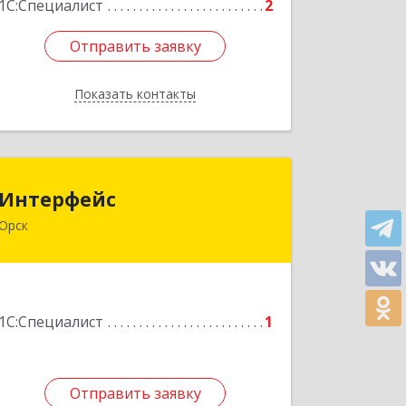
1С:Специалист
2
Отправить заявку
Отправить заявку
Показать контакты
Назад
Интерфейс
Интерфейс
Орск
462404, Оренбургская обл, Орск г,
Кутузова ул, дом № 19
Подробнее
1С:Специалист
1
Отправить заявку
Отправить заявку