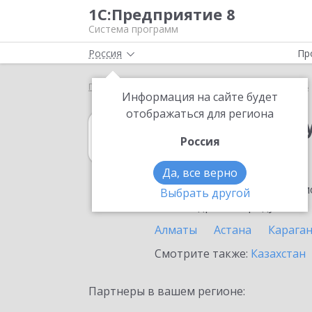
1С:Предприятие 8
Система программ
Россия
Пр
Главная
1С:Зарплата и управление персоналом 8
Информация на сайте будет
отображаться для региона
1С:Зарплата и 
Россия
в Сарыагаше
Да, все верно
Ознакомьтесь с информацио
Выбрать другой
или внедрение продукта.
Алматы
Астана
Карага
Смотрите также:
Казахстан
Партнеры в вашем регионе: