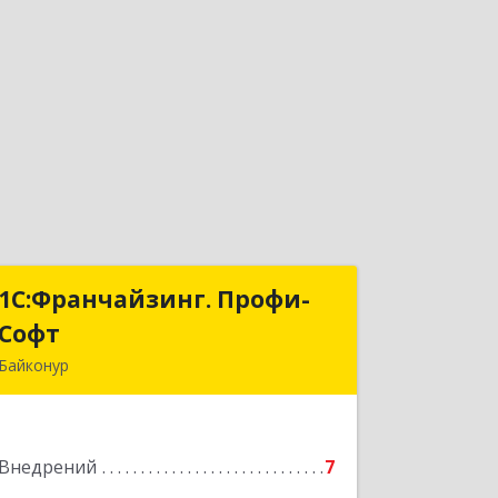
1С:Франчайзинг. Профи-
1С:Франчайзинг. Профи-
Софт
Софт
Байконур
468320, Байконур г, Ленина ул, дом №
10, кв.1+2+3
Внедрений
7
Подробнее