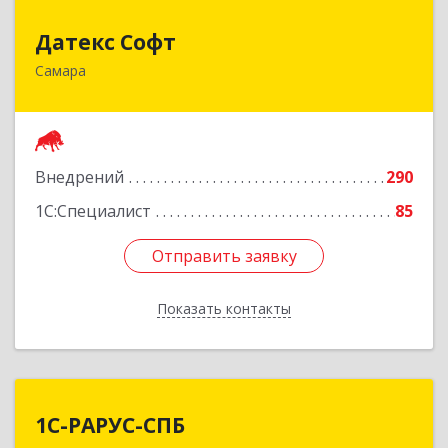
Датекс Софт
Датекс Софт
Самара
443070, Самарская обл, Самара г, Партизанская
ул, дом № 86, оф.723
Подробнее
Внедрений
290
1С:Специалист
85
Отправить заявку
Отправить заявку
Показать контакты
Назад
1С-РАРУС-СПБ
1С-РАРУС-СПБ