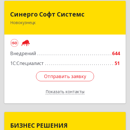
Синерго Софт Системс
Синерго Софт Системс
Новокузнецк
654005, Кемеровская обл, Новокузнецк г,
Строителей пр-кт, дом № 91а
Подробнее
Внедрений
644
1С:Специалист
51
Отправить заявку
Отправить заявку
Показать контакты
Назад
БИЗНЕС РЕШЕНИЯ
БИЗНЕС РЕШЕНИЯ