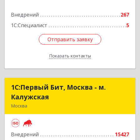
Подробнее
Внедрений
267
1С:Специалист
5
Отправить заявку
Отправить заявку
Показать контакты
Назад
1С:Первый Бит, Москва - м.
1С:Первый Бит, Москва - м.
Калужская
Калужская
Москва
109147, Москва г, Воронцовская ул, дом № 35А,
строение 1, оф.3/1
Внедрений
15427
Подробнее