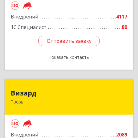
Подробнее
Внедрений
4117
1С:Специалист
80
Отправить заявку
Отправить заявку
Показать контакты
Назад
Визард
Визард
Тверь
170006, Тверская обл, Тверь г, Учительская ул,
дом № 59, оф.110
Подробнее
Внедрений
2089