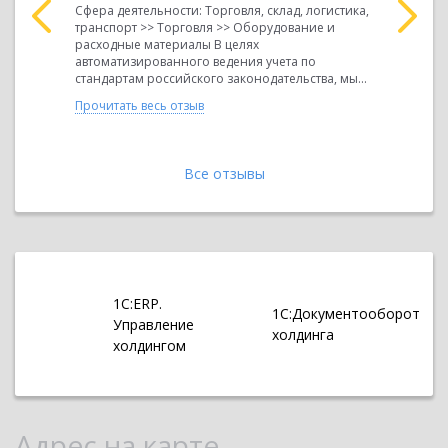
Сфера деятельности: Торговля, склад, логистика,
транспорт >> Торговля >> Оборудование и
 учета по
Сфера деят
расходные материалы В целях
ства, мы
девелопмен
автоматизированного ведения учета по
мы на базе
девелопме
стандартам российского законодательства, мы...
я 8 КОРП.
необходим
эффективно
Прочитать весь отзыв
Прочитать 
Все отзывы
1С:ERP.
1С:Документооборот
Управление
холдинга
холдингом
Адрес на карте