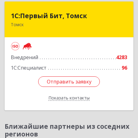
1С:Первый Бит, Томск
1С:Первый Бит, Томск
Томск
634041, Томская обл, Томск г, Кирова пр-кт,
дом № 51А, оф.508
Подробнее
Внедрений
4283
1С:Специалист
96
Отправить заявку
Отправить заявку
Показать контакты
Назад
Ближайшие партнеры из соседних
регионов