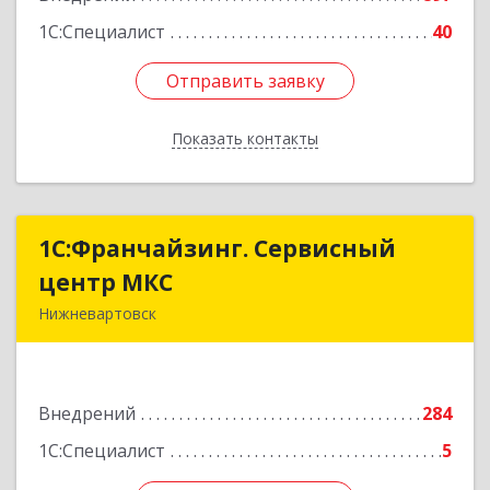
1С:Специалист
40
Отправить заявку
Отправить заявку
Показать контакты
Назад
1С:Франчайзинг. Сервисный
1С:Франчайзинг. Сервисный
центр МКС
центр МКС
Нижневартовск
628615, Ханты-Мансийский Автономный округ
- Югра АО, Нижневартовск г, Северная ул, дом
№ 54А, строение 1, оф.112, 202
Внедрений
284
Подробнее
1С:Специалист
5