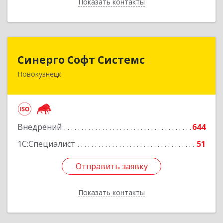
Показать контакты
Назад
Синерго Софт Системс
Синерго Софт Системс
Новокузнецк
654005, Кемеровская обл, Новокузнецк г,
Строителей пр-кт, дом № 91а
Подробнее
Внедрений
644
1С:Специалист
51
Отправить заявку
Отправить заявку
Показать контакты
Назад