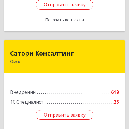
Отправить заявку
Отправить заявку
Показать контакты
Назад
Сатори Консалтинг
Сатори Консалтинг
Омск
644070, Омская обл, Омск г, Лермонтова ул,
дом № 63, оф.505
Подробнее
Внедрений
619
1С:Специалист
25
Отправить заявку
Отправить заявку