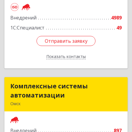
Подробнее
Внедрений
4989
1С:Специалист
49
Отправить заявку
Отправить заявку
Показать контакты
Назад
Комплексные системы
Комплексные системы
автоматизации
автоматизации
Омск
644050, Омская обл, Омск г, Химиков ул, дом №
17, оф.7
Внедрений
897
Подробнее