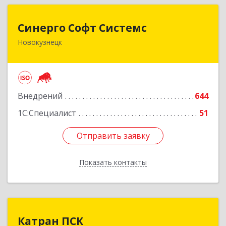
Синерго Софт Системс
Синерго Софт Системс
Новокузнецк
654005, Кемеровская обл, Новокузнецк г,
Строителей пр-кт, дом № 91а
Подробнее
Внедрений
644
1С:Специалист
51
Отправить заявку
Отправить заявку
Показать контакты
Назад
Катран ПСК
Катран ПСК