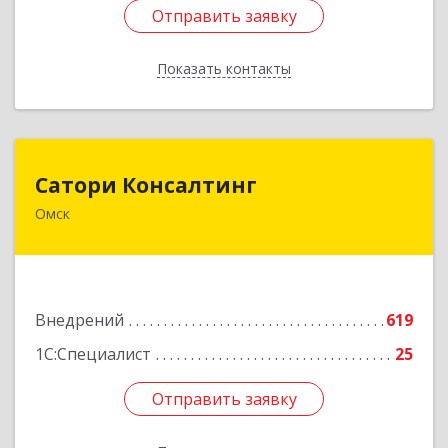
Отправить заявку
Отправить заявку
Показать контакты
Назад
Сатори Консалтинг
Сатори Консалтинг
Омск
644070, Омская обл, Омск г, Лермонтова ул,
дом № 63, оф.505
Подробнее
Внедрений
619
1С:Специалист
25
Отправить заявку
Отправить заявку