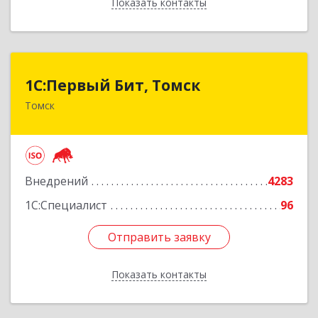
Показать контакты
Назад
1С:Первый Бит, Томск
1С:Первый Бит, Томск
Томск
634041, Томская обл, Томск г, Кирова пр-кт,
дом № 51А, оф.508
Подробнее
Внедрений
4283
1С:Специалист
96
Отправить заявку
Отправить заявку
Показать контакты
Назад