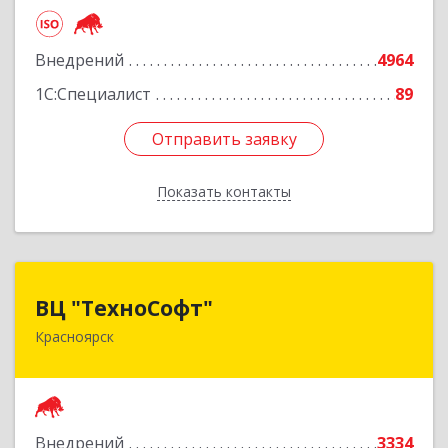
Подробнее
Внедрений
4964
1С:Специалист
89
Отправить заявку
Отправить заявку
Показать контакты
Назад
ВЦ "ТехноСофт"
ВЦ "ТехноСофт"
Красноярск
660118, Красноярский край, Красноярск г,
Авиаторов ул, дом № 54
Подробнее
Внедрений
3334