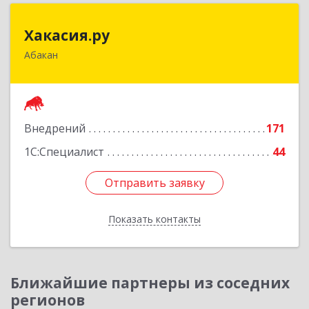
Хакасия.ру
Хакасия.ру
Абакан
655017, Хакасия Респ, Абакан г, Вяткина ул, дом
№ 9, кв.2
Подробнее
Внедрений
171
1С:Специалист
44
Отправить заявку
Отправить заявку
Показать контакты
Назад
Ближайшие партнеры из соседних
регионов