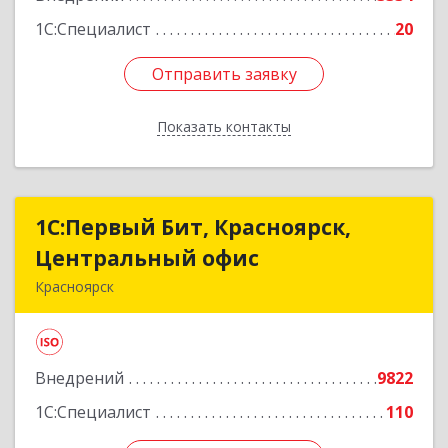
1С:Специалист
20
Отправить заявку
Отправить заявку
Показать контакты
Назад
1С:Первый Бит, Красноярск,
1С:Первый Бит, Красноярск,
Центральный офис
Центральный офис
Красноярск
660017, Красноярский край, Красноярск г,
Диктатуры пролетариата ул, дом № 32
Внедрений
9822
Подробнее
1С:Специалист
110