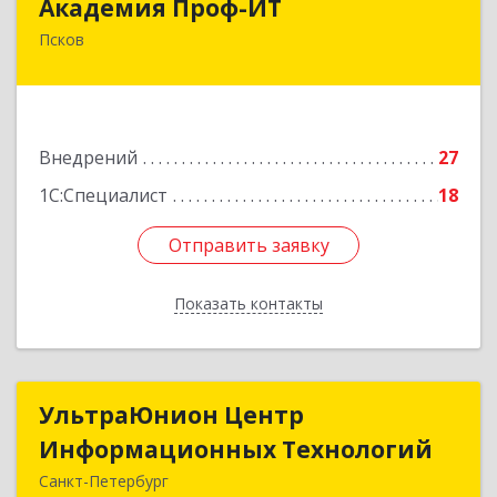
Академия Проф-ИТ
Псков
180004, Псковская обл, Псков г, Металлистов
ул, дом № 25
Подробнее
Внедрений
27
1С:Специалист
18
Отправить заявку
Отправить заявку
Показать контакты
Назад
УльтраЮнион Центр
УльтраЮнион Центр
Информационных Технологий
Информационных Технологий
Санкт-Петербург