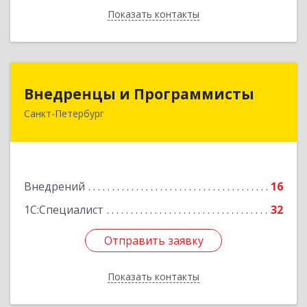
Показать контакты
Назад
Внедренцы и Программисты
Внедренцы и Программисты
Санкт-Петербург
194044, Санкт-Петербург г, Финляндский пр-кт,
дом № 4А, оф.529
Подробнее
Внедрений
16
1С:Специалист
32
Отправить заявку
Отправить заявку
Показать контакты
Назад