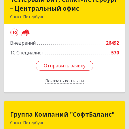
– Центральный офис
– Центральный офис
Санкт-Петербург
г.Санкт-Петербург, Невский проспект, 10
Подробнее
Внедрений
26492
1С:Специалист
570
Отправить заявку
Отправить заявку
Показать контакты
Назад
Группа Компаний "СофтБаланс"
Группа Компаний "СофтБаланс"
Санкт-Петербург
195112, Санкт-Петербург г, Заневский пр-кт,