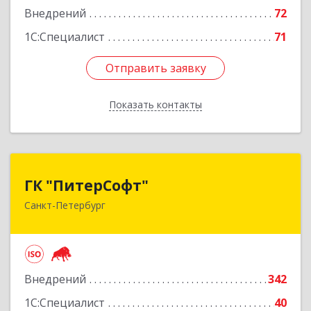
Внедрений
72
1С:Специалист
71
Отправить заявку
Отправить заявку
Показать контакты
Назад
ГК "ПитерСофт"
ГК "ПитерСофт"
Санкт-Петербург
197136, Санкт-Петербург г, Всеволода
Вишневского ул, дом № 12 лит. А, оф.201
Подробнее
Внедрений
342
1С:Специалист
40