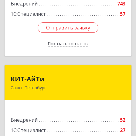
Внедрений
743
1С:Специалист
57
Отправить заявку
Отправить заявку
Показать контакты
Назад
КИТ-АйТи
КИТ-АйТи
Санкт-Петербург
194044, Санкт-Петербург г, Смолячкова ул, дом
№ 19, литера А, оф.514
Подробнее
Внедрений
52
1С:Специалист
27