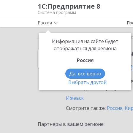
1С:Предприятие 8
Система программ
Россия
Пр
Главная
1С:Документооборот 8
Выбор партнё
Информация на сайте будет
отображаться для региона
1С:Документоо
Россия
в Удмуртской р
Да, все верно
Ознакомьтесь с информацио
Выбрать другой
или внедрение продукта.
Ижевск
Смотрите также:
Россия
,
Кир
Партнеры в вашем регионе: