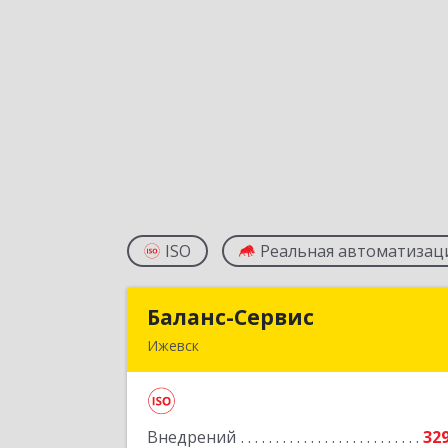
ISO
Реальная автоматизац
Баланс-Сервис
Баланс-Серви
Ижевск
426076, Удмуртская Респ, Ижевск г
Коммунаров ул, дом № 19
Внедрений
32
Подробне