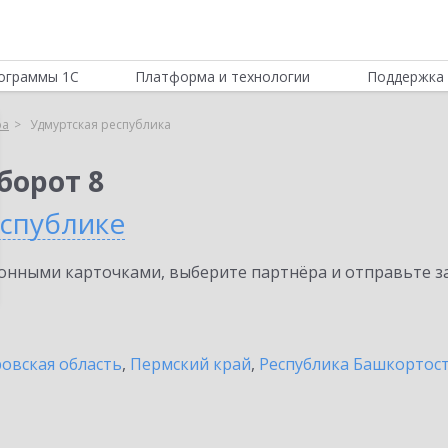
ограммы 1С
Платформа и технологии
Поддержка 
ра
Удмуртская республика
борот 8
еспублике
нными карточками, выберите партнёра и отправьте за
овская область
,
Пермский край
,
Республика Башкортос