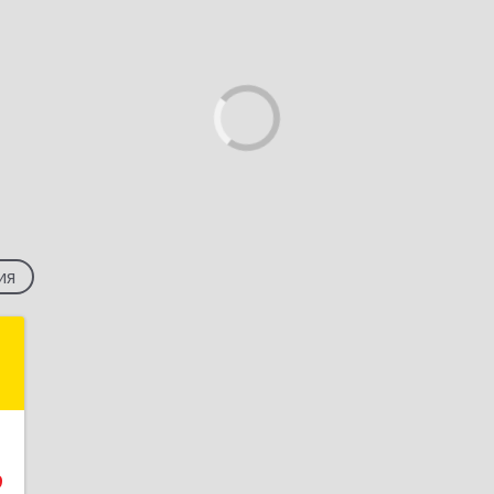
ия
с
,
8
9
е