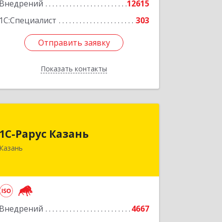
Внедрений
12615
1С:Специалист
303
Отправить заявку
Отправить заявку
Показать контакты
Назад
1С-Рарус Казань
1С-Рарус Казань
420088, Татарстан Респ, Казань г,
Казань
Победы пр-кт, дом № 159
Подробнее
Внедрений
4667