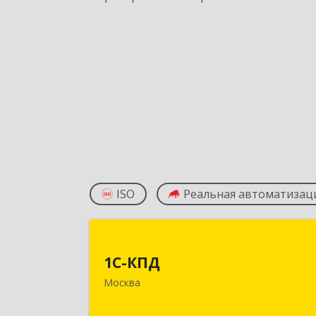
ISO
Реальная автоматизац
1С-КП
1С-КПД
109147, Москва г, Воронцовская ул
Москва
дом № 49/28, строение 