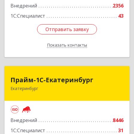
Внедрений
2356
1С:Специалист
43
Отправить заявку
Отправить заявку
Показать контакты
Назад
Прайм-1С-Екатеринбург
Прайм-1С-Екатеринбург
Екатеринбург
620142, Свердловская обл, Екатеринбург г, 8
Марта ул, дом № 49, оф.609
Подробнее
Внедрений
8446
1С:Специалист
31