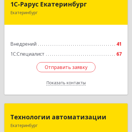
1С-Рарус Екатеринбург
Екатеринбург
620142, Свердловская обл, Екатеринбург г,
Цвиллинга ул, дом № 6-502
Подробнее
Внедрений
41
1С:Специалист
67
Отправить заявку
Отправить заявку
Показать контакты
Назад
Технологии автоматизации
Технологии автоматизации
Екатеринбург
620014, Свердловская обл, г. о. город