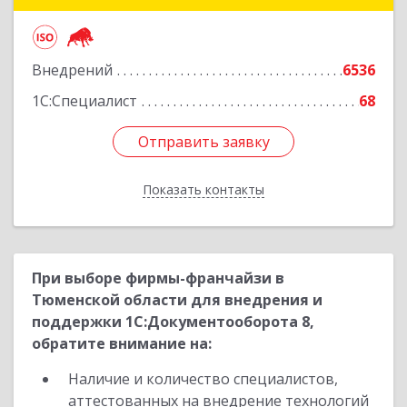
620014, Свердловская обл, Екатеринбург г.о.,
Екатеринбург г, Малышева ул, строение 29,
оф.407
Внедрений
6536
Подробнее
1С:Специалист
68
Отправить заявку
Отправить заявку
Показать контакты
Назад
При выборе фирмы-франчайзи в
Тюменской области для внедрения и
поддержки 1С:Документооборота 8,
обратите внимание на:
Наличие и количество специалистов,
аттестованных на внедрение технологий