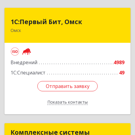
1С:Первый Бит, Омск
1С:Первый Бит, Омск
Омск
644099, Омская обл, Омск г, Гагарина ул, дом №
14, оф.208
Подробнее
Внедрений
4989
1С:Специалист
49
Отправить заявку
Отправить заявку
Показать контакты
Назад
Комплексные системы
Комплексные системы