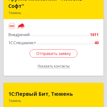
Софт"
Софт"
Тюмень
625048, Тюменская обл, Тюмень г, Салтыкова-
Щедрина ул, дом № 44/4
Внедрений
1611
Подробнее
1С:Специалист
40
Отправить заявку
Отправить заявку
Показать контакты
Назад
1С:Первый Бит, Тюмень
1С:Первый Бит, Тюмень
Тюмень
625000, Тюменская обл, Тюмень г, Республики