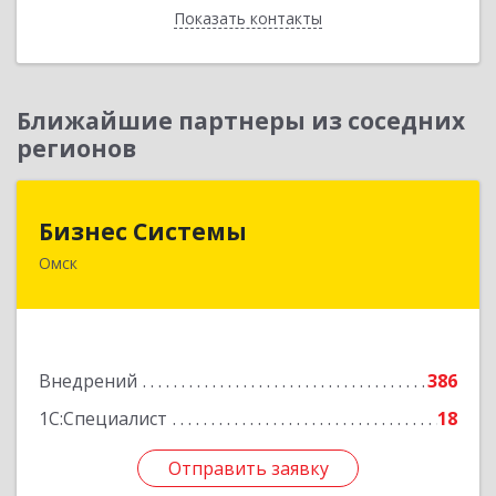
Показать контакты
Назад
Ближайшие партнеры из соседних
регионов
Бизнес Системы
Бизнес Системы
Омск
644024, Омская обл, Омск г, Т.К.Щербанева ул,
дом № 35, оф.703
Подробнее
Внедрений
386
1С:Специалист
18
Отправить заявку
Отправить заявку