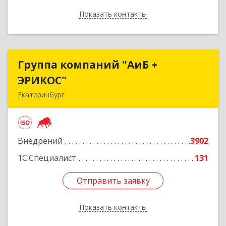
Показать контакты
Назад
Группа компаний "АиБ +
Группа компаний "АиБ +
ЭРИКОС"
ЭРИКОС"
Екатеринбург
620075, Свердловская обл, Екатеринбург г,
Луначарского ул, дом № 81, оф.1008
Внедрений
3902
Подробнее
1С:Специалист
131
Отправить заявку
Отправить заявку
Показать контакты
Назад