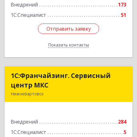
Внедрений
173
Подробнее
1С:Специалист
51
Отправить заявку
Отправить заявку
Показать контакты
Назад
1С:Франчайзинг. Сервисный
1С:Франчайзинг. Сервисный
центр МКС
центр МКС
Нижневартовск
628615, Ханты-Мансийский Автономный округ
- Югра АО, Нижневартовск г, Северная ул, дом
№ 54А, строение 1, оф.112, 202
Внедрений
284
Подробнее
1С:Специалист
5