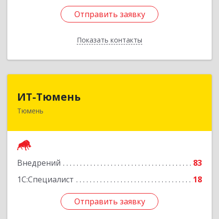
Отправить заявку
Отправить заявку
Показать контакты
Назад
ИТ-Тюмень
ИТ-Тюмень
Тюмень
625000, Тюменская обл, Тюмень г, Грибоедова,
дом № 13, корпус 2
Подробнее
Внедрений
83
1С:Специалист
18
Отправить заявку
Отправить заявку