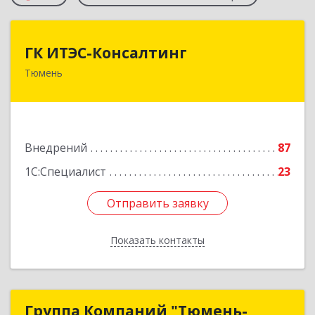
ГК ИТЭС-Консалтинг
ГК ИТЭС-Консалтинг
Тюмень
625032, Тюменская обл, Тюмень г,
Черниговская ул, дом № 5, корпус 2, кв.710
Подробнее
Внедрений
87
1С:Специалист
23
Отправить заявку
Отправить заявку
Показать контакты
Назад
Группа Компаний "Тюмень-
Группа Компаний "Тюмень-