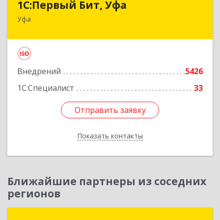
1С:Первый Бит, Уфа
Уфа
450098, Башкортостан Респ, Уфа г,
Комсомольская ул, дом № 165, корпус 3
Подробнее
Внедрений
5426
1С:Специалист
33
Отправить заявку
Отправить заявку
Показать контакты
Назад
Ближайшие партнеры из соседних
регионов