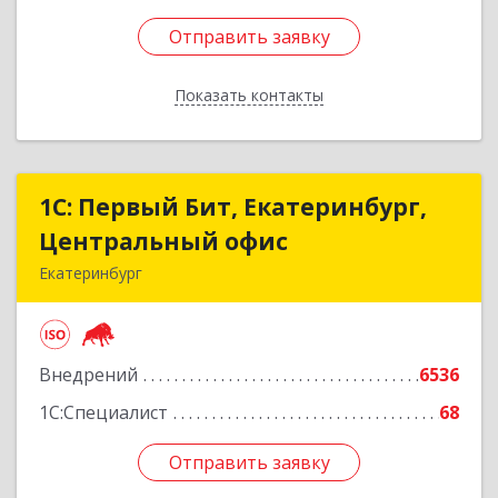
Отправить заявку
Отправить заявку
Показать контакты
Назад
1С: Первый Бит, Екатеринбург,
1С: Первый Бит, Екатеринбург,
Центральный офис
Центральный офис
Екатеринбург
620014, Свердловская обл, Екатеринбург г.о.,
Екатеринбург г, Малышева ул, строение 29,
оф.407
Внедрений
6536
Подробнее
1С:Специалист
68
Отправить заявку
Отправить заявку