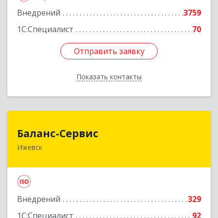
Внедрений
3759
1С:Специалист
70
Отправить заявку
Отправить заявку
Показать контакты
Назад
Баланс-Сервис
Баланс-Сервис
Ижевск
426076, Удмуртская Респ, Ижевск г,
Коммунаров ул, дом № 198
Подробнее
Внедрений
329
1С:Специалист
92