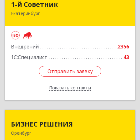
1-й Советник
Екатеринбург
620144, Свердловская обл, Екатеринбург г, 8
Марта ул, дом № 194, секция В, оф.305
Подробнее
Внедрений
2356
1С:Специалист
43
Отправить заявку
Отправить заявку
Показать контакты
Назад
БИЗНЕС РЕШЕНИЯ
БИЗНЕС РЕШЕНИЯ
Оренбург
460000, Оренбургская обл, Оренбург г,