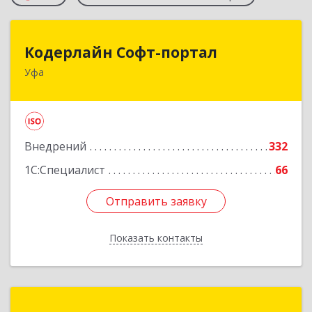
Кодерлайн Софт-портал
Кодерлайн Софт-портал
Уфа
450006, Башкортостан Респ, Уфа г, Пархоменко
ул, дом № 133/1
Подробнее
Внедрений
332
1С:Специалист
66
Отправить заявку
Отправить заявку
Показать контакты
Назад
1С:Первый Бит, Уфа