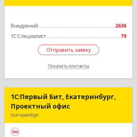
Матросский пер, дом № 2, ком.209
Подробнее
Внедрений
2636
1С:Специалист
79
Отправить заявку
Отправить заявку
Показать контакты
Назад
1С:Первый Бит, Екатеринбург,
1С:Первый Бит, Екатеринбург,
Проектный офис
Проектный офис
Екатеринбург
620014, Свердловская обл, Екатеринбург г,
Малышева ул, корпус 29, оф.510