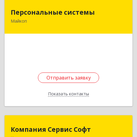
Персональные системы
Персональные системы
Майкоп
385000, Адыгея Респ, Майкоп г, Заводская ул,
дом № 2
Подробнее
Отправить заявку
Отправить заявку
Показать контакты
Назад
Компания Сервис Софт
Компания Сервис Софт