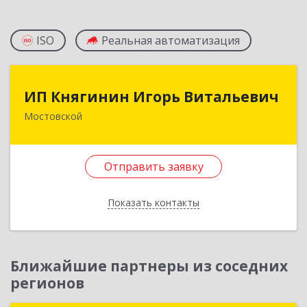
ISO
Реальная автоматизация
ИП Княгинин Игорь Витальевич
ИП Княгинин Игорь Витальевич
Мостовской
352570, Краснодарский край, Мостовский р-н,
Мостовской пгт, Гоголя ул, дом № 113, кв.3
Отправить заявку
Подробнее
Отправить заявку
Показать контакты
Назад
Ближайшие партнеры из соседних
регионов