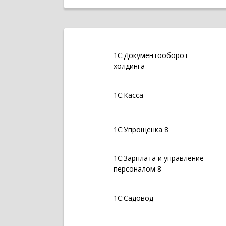
1С:Документооборот
холдинга
1С:Касса
1С:Упрощенка 8
1С:Зарплата и управление
персоналом 8
1С:Садовод