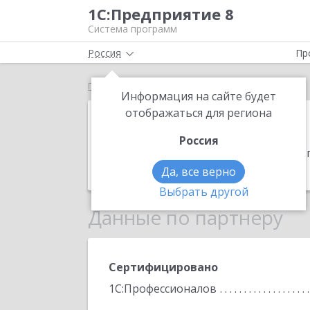
1С:Предприятие 8
Система программ
Россия
Пр
Главная
АДИС
Информация на сайте будет
АДИС
отображаться для региона
Россия
Адрес:
385006, Адыгея Респ, Майкоп г
Телефон:
(8772) 54-3902
Да, все верно
Выбрать другой
Данные по партнеру
Сертифицировано
1С:Профессионалов