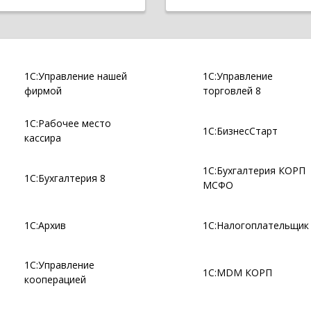
1С:Управление нашей
1С:Управление
фирмой
торговлей 8
1С:Рабочее место
1С:БизнесСтарт
кассира
1С:Бухгалтерия КОРП
1С:Бухгалтерия 8
МСФО
1С:Архив
1С:Налогоплательщик
1С:Управление
1С:MDM КОРП
кооперацией