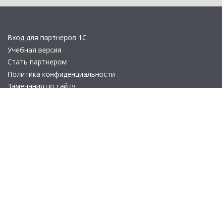
Вход для партнеров 1С
Учебная версия
Стать партнером
Политика конфиденциальности
Замечания по сайту
Другие сайты
Телефон:
+7 (495) 737-92-57
Email:
site_v8@1c.ru
Отдел продаж:
г. Москва
,
улица Селезнёвская, дом 21
© 2026 АО «Группа 1С» (правопреемник «1С»). Все права на сайт
защищены