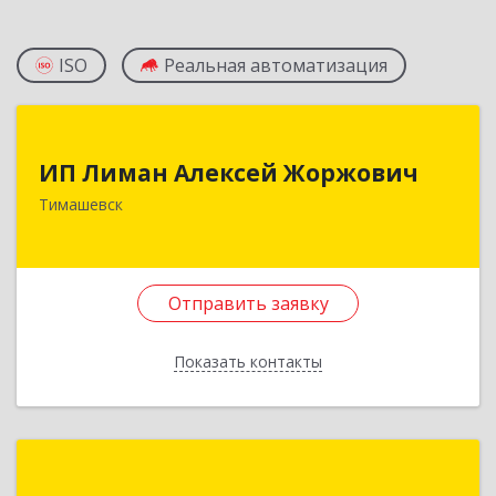
ISO
Реальная автоматизация
ИП Лиман Алексей Жоржович
ИП Лиман Алексей Жоржович
352731, Краснодарский край, Тимашевский р-н,
Тимашевск
Комсомольский п, Мира ул, дом № 76
Подробнее
Отправить заявку
Отправить заявку
Показать контакты
Назад
1С:Франчайзинг. Ракета