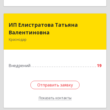
ИП Елистратова Татьяна
ИП Елистратова Татьяна
Валентиновна
Валентиновна
Краснодар
350900, Краснодарский край, Краснодар г,
Урожайная 3-я ул, дом № 39, кв.10
Подробнее
Внедрений
19
Отправить заявку
Отправить заявку
Показать контакты
Назад