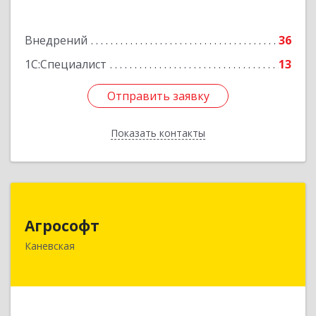
Внедрений
36
1С:Специалист
13
Отправить заявку
Отправить заявку
Показать контакты
Назад
Агрософт
Агрософт
353730, Краснодарский край, Каневская ст-ца,
Каневская
Гагарина ул, дом № 13
Подробнее