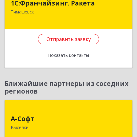
1С:Франчайзинг. Ракета
Краснодарский край, Тимашевский р-н,
Тимашевск
Медведовская ст-ца, Чайковского ул, дом № 69
Подробнее
Отправить заявку
Отправить заявку
Показать контакты
Назад
Ближайшие партнеры из соседних
регионов
А-Софт
А-Софт
353100, Краснодарский край, Выселковский
Выселки
район, Выселки ст-ца, Степная ул, дом № 1