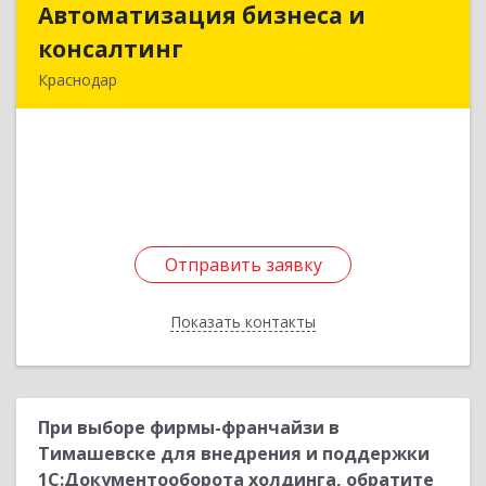
Автоматизация бизнеса и
Автоматизация бизнеса и
консалтинг
консалтинг
Краснодар
353730, Краснодарский край, Каневской р-н,
Каневская ст-ца, Горького ул, дом № 95
Подробнее
Отправить заявку
Отправить заявку
Показать контакты
Назад
При выборе фирмы-франчайзи в
Тимашевске для внедрения и поддержки
1С:Документооборота холдинга, обратите