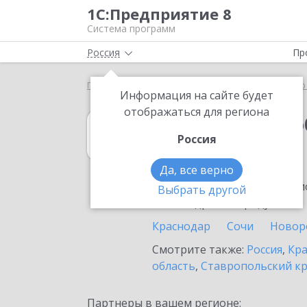
1С:Предприятие 8
Система программ
Россия
Пр
Главная
1С:Документооборот холдинга
Выбор
Информация на сайте будет
отображаться для региона
1С:Документоо
Россия
в Крымске
Да, все верно
Ознакомьтесь с информацио
Выбрать другой
или внедрение продукта.
Краснодар
Сочи
Новор
Смотрите также:
Россия
,
Кра
область
,
Ставропольский к
Партнеры в вашем регионе: