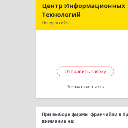
Центр Информационных
Центр Информационны
Технологий
Технологи
Новороссийск
353971, Краснодарский край
Новороссийск г, Верхнебаканский п
Новороссийская ул, дом № 6
Подробне
Отправить заявку
Отправить заявку
Показать контакты
Назад
При выборе фирмы-франчайзи в Кр
внимание на: