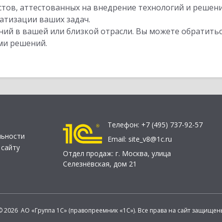
стов, аттестованных на внедрение технологий и решен
атизации ваших задач.
ий в вашей или близкой отрасли. Вы можете обратитьс
ми решений.
Телефон:
+7 (495) 737-92-57
льности
Email:
site_v8@1c.ru
 сайту
Отдел продаж:
г. Москва
,
улица
Селезнёвская, дом 21
© 2026 АО «Группа 1С» (правопреемник «1С»). Все права на сайт защищен