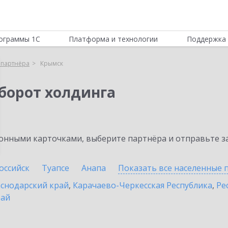
ограммы 1С
Платформа и технологии
Поддержка 
 партнёра
Крымск
борот холдинга
нными карточками, выберите партнёра и отправьте за
оссийск
Туапсе
Анапа
Показать все населенные
снодарский край
,
Карачаево-Черкесская Республика
,
Ре
рай