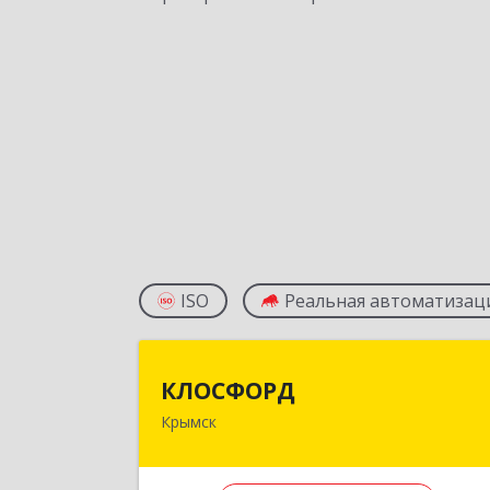
ISO
Реальная автоматизац
КЛОСФОР
КЛОСФОРД
Крымск
353380, Краснодарский край
Крымский р-н, Крымск г, Карл
Либкнехта ул, дом № 36Б, оф.