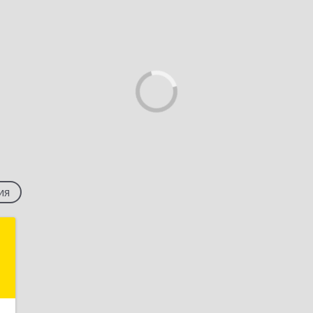
ия
Д
,
а
2