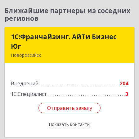
Ближайшие партнеры из соседних
регионов
1С:Франчайзинг. АйТи Бизнес
1С:Франчайзинг. АйТи Бизнес
Юг
Юг
Новороссийск
353907, Краснодарский край, Новороссийск г,
Видова ул, дом № 65, оф.2
Внедрений
204
Подробнее
1С:Специалист
3
Отправить заявку
Отправить заявку
Показать контакты
Назад