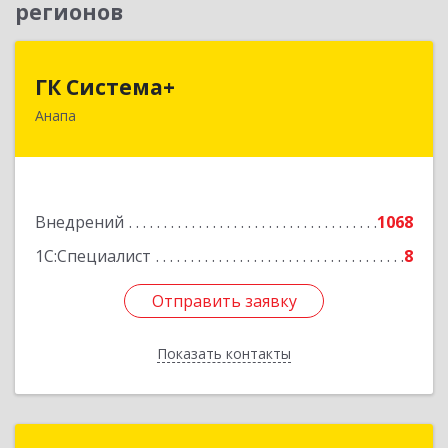
регионов
ГК Система+
ГК Система+
Анапа
353450, Краснодарский край, Анапский р-н,
Анапа г, Лермонтова ул, дом № 116, корпус Г,
оф.7
Подробнее
Внедрений
1068
1С:Специалист
8
Отправить заявку
Отправить заявку
Показать контакты
Назад