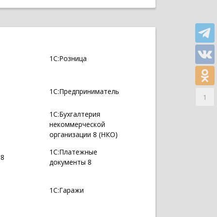
1С:Розница
1С:Предприниматель
1
1С:Бухгалтерия
некоммерческой
организации 8 (НКО)
1С:Платежные
 8
документы 8
1С:Гаражи