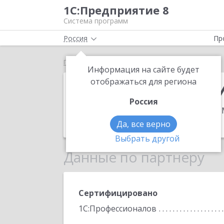
1С:Предприятие 8
Система программ
Россия
Пр
Главная
ИП Княгинин Игорь Витальевич
Информация на сайте будет
ИП Княгинин 
отображаться для региона
Россия
Адрес:
352570, Краснодарский край, 
Телефон:
+7 (86192) 9184-68-8055
Да, все верно
Выбрать другой
Данные по партнеру
Сертифицировано
1С:Профессионалов