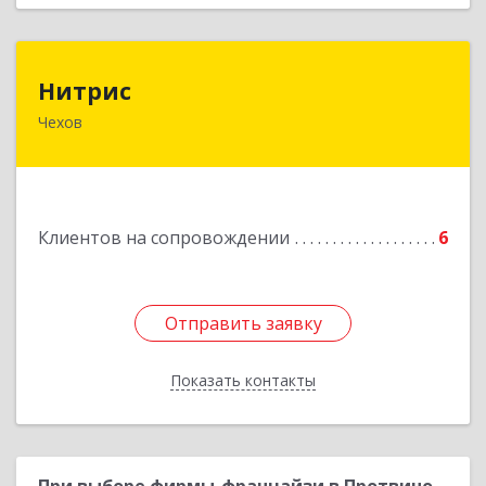
Нитрис
Нитрис
Чехов
142350, Московская обл, Чехов м.о., Столбовая
пгт, Серпуховская ул, дом № 23
Подробнее
Клиентов на сопровождении
6
Отправить заявку
Отправить заявку
Показать контакты
Назад