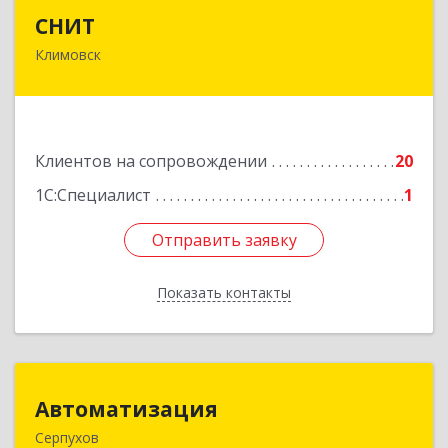
СНИТ
СНИТ
Климовск
142180, Московская обл, Климовск г, Советская
ул, дом № 14
Подробнее
Клиентов на сопровождении
20
1С:Специалист
1
Отправить заявку
Отправить заявку
Показать контакты
Назад
Автоматизация
Автоматизация
Серпухов
142205, Московская обл, Серпухов г,