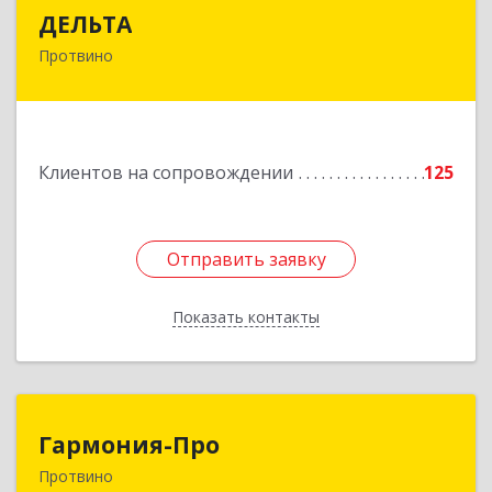
ДЕЛЬТА
ДЕЛЬТА
Протвино
142281, Московская обл, Протвино г,
Кременковское ш, дом № 9А
Подробнее
Клиентов на сопровождении
125
Отправить заявку
Отправить заявку
Показать контакты
Назад
Гармония-Про
Гармония-Про
Протвино
142280, Московская обл, Протвино г, Ленина