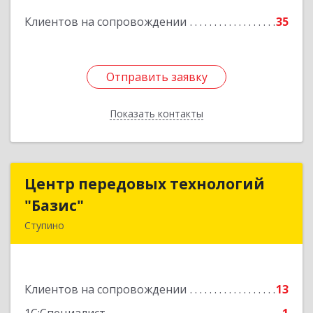
Подробнее
Клиентов на сопровождении
35
Отправить заявку
Отправить заявку
Показать контакты
Назад
Центр передовых технологий
Центр передовых технологий
"Базис"
"Базис"
Ступино
142800, Московская обл, Ступинский р-н,
Ступино г, Крылова ул, владение № 16, корпус 1
Клиентов на сопровождении
13
Подробнее