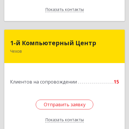
Показать контакты
Назад
1-й Компьютерный Центр
1-й Компьютерный Центр
Чехов
142306, Московская обл, Чеховский р-н, Чехов
г, Речной туп, стр.9
Подробнее
Клиентов на сопровождении
15
Отправить заявку
Отправить заявку
Показать контакты
Назад