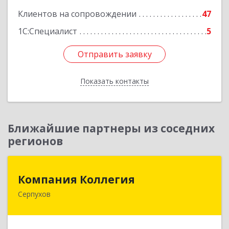
Клиентов на сопровождении
47
1С:Специалист
5
Отправить заявку
Отправить заявку
Показать контакты
Назад
Ближайшие партнеры из соседних
регионов
Компания Коллегия
Компания Коллегия
Серпухов
142211, Московская обл, Серпухов г, Оборонная
ул, дом № 19