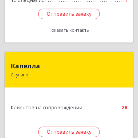
1С:Специалист
1
Отправить заявку
Отправить заявку
Показать контакты
Назад
Капелла
Капелла
Ступино
142800, Московская обл, Ступино г, Андропова
ул, дом № 93, кв.137
Подробнее
Клиентов на сопровождении
28
Отправить заявку
Отправить заявку