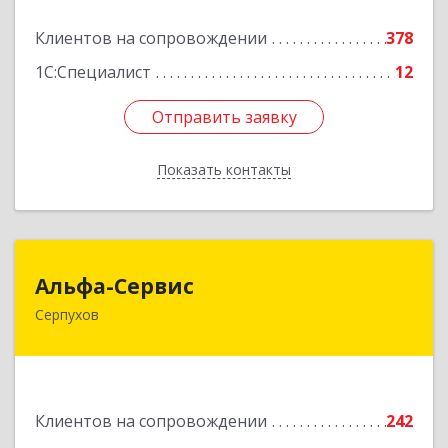
Подробнее
Клиентов на сопровождении
378
1С:Специалист
12
Отправить заявку
Отправить заявку
Показать контакты
Назад
Альфа-Сервис
Альфа-Сервис
Серпухов
142200, Московская обл, Серпухов г,
Красноармейская ул, дом № 35/60
Подробнее
Клиентов на сопровождении
242