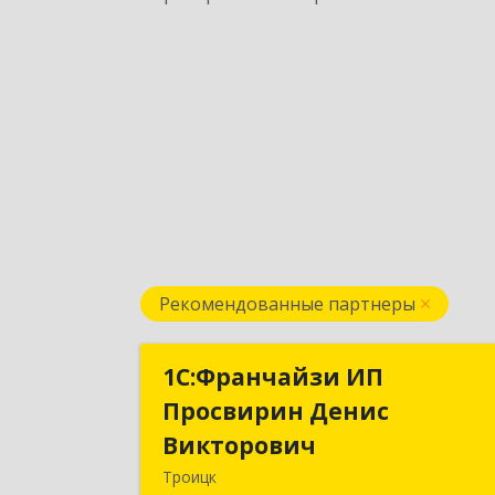
Рекомендованные партнеры
1C:Франчайзи ИП
1C:Франчайзи И
Просвирин Денис
Просвирин Дени
Викторович
Викторови
Троицк