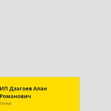
ИП Дзагоев Алан
ИП Дзагоев Алан
Романович
Романович
Троицк
119297, Москва
г,пос.Московский,ул.Родниковая,дом