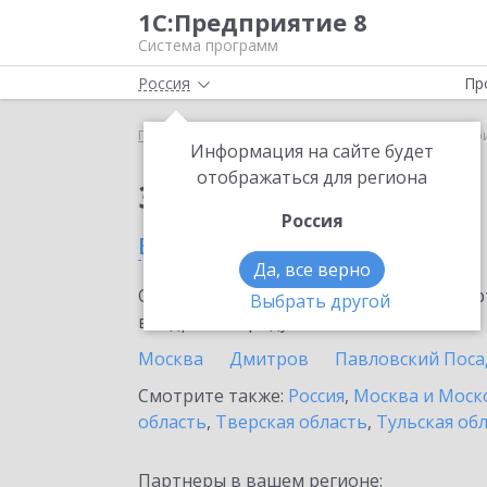
1С:Предприятие 8
Система программ
Россия
Пр
Главная
Сервисы ИТС
ЮKassa
ЮKassa в Тро
Информация на сайте будет
отображаться для региона
Заказать ЮKassa
Россия
в Троицке
Да, все верно
Ознакомьтесь с информационными карт
Выбрать другой
внедрение продукта.
Москва
Дмитров
Павловский Поса
Смотрите также:
Россия
,
Москва и Моск
область
,
Тверская область
,
Тульская об
Партнеры в вашем регионе: