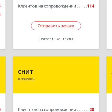
Подробнее
5
Клиентов на сопровождении
114
3
Отправить заявку
Отправить заявку
Показать контакты
Назад
н
СНИТ
СНИТ
,
142180, Московская обл, Климовск г,
Климовск
я
Советская ул, дом № 14
6
Подробнее
е
9
Клиентов на сопровождении
20