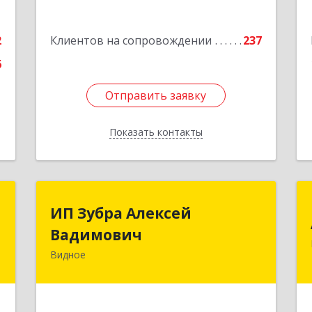
6
Подробнее
е
2
Клиентов на сопровождении
237
6
Отправить заявку
Отправить заявку
Показать контакты
Назад
t
ИП Зубра Алексей
ИП Зубра Алексей
Вадимович
Вадимович
-
,
Видное
142700, Московская обл, Ленинский р-
4
н, Видное г, Березовая ул, дом № 9,
пом.31
е