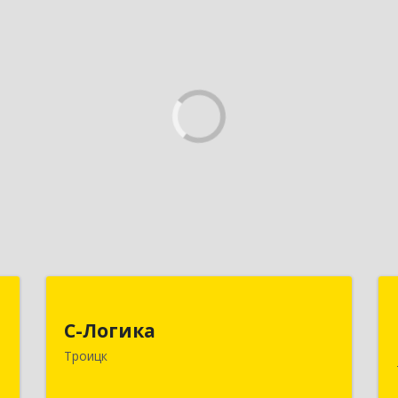
П
С-Логика
с
С-Логика
108840, Москва г, Троицк г,
ч
Троицк
Центральная ул, дом № 12, этаж 4,
офисы 2 и 3