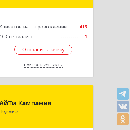
Подробнее
Клиентов на сопровождении
413
1С:Специалист
1
Отправить заявку
Отправить заявку
Показать контакты
Назад
АйТи Кампания
АйТи Кампания
142100, Московская обл, Подольск г,
Подольск
Комсомольская ул, дом № 59, пом.1,
пом.116