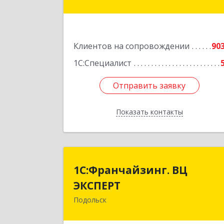
Подробне
Клиентов на сопровождении
90
1С:Специалист
Отправить заявку
Отправить заявку
Показать контакты
Назад
1С:Франчайзинг. В
1С:Франчайзинг. ВЦ
ЭКСПЕР
ЭКСПЕРТ
Подольск
142100, Московская обл, г.о
Подольск, Подольск г, Федорова ул