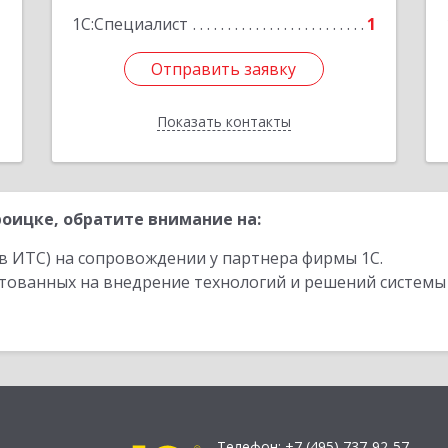
1С:Специалист
1
Отправить заявку
Отправить заявку
Показать контакты
Назад
оицке, обратите внимание на:
в ИТС) на сопровождении у партнера фирмы 1С.
стованных на внедрение технологий и решений системы
Телефон:
+7 (495) 737-92-57