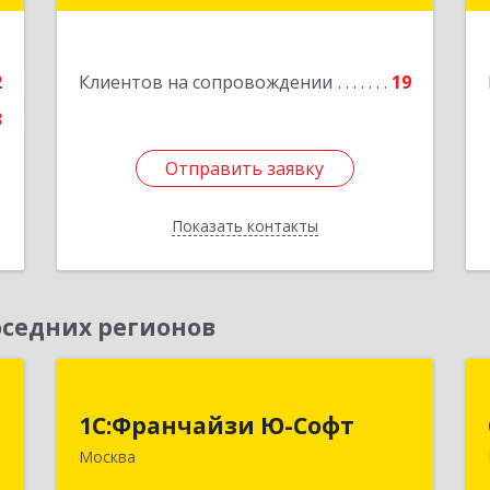
й
я
Подробнее
8
2
Клиентов на сопровождении
19
е
3
Отправить заявку
Отправить заявку
Показать контакты
Назад
седних регионов
м
1С:Франчайзи Ю-Софт
1С:Франчайзи Ю-Софт
,
117149, Москва г, вн.тер.г.
Москва
2
муниципальный округ Зюзино,