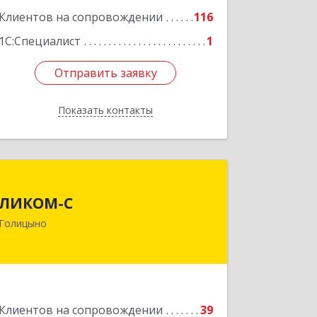
Клиентов на сопровождении
116
1С:Специалист
1
Отправить заявку
Отправить заявку
Показать контакты
Назад
ЛИКОМ-С
ЛИКОМ-С
143040, Московская обл,
Голицыно
Одинцовский р-н, Голицыно г,
Советская ул, дом № 59, этаж/офис 1/2
Подробнее
Клиентов на сопровождении
39