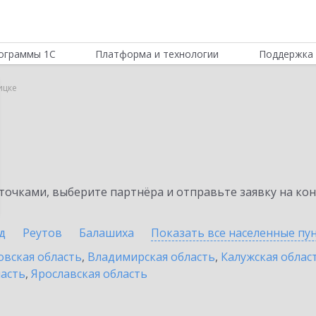
ограммы 1С
Платформа и технологии
Поддержка 
ицке
очками, выберите партнёра и отправьте заявку на ко
д
Реутов
Балашиха
Показать все населенные
пу
овская область
,
Владимирская область
,
Калужская облас
ласть
,
Ярославская область