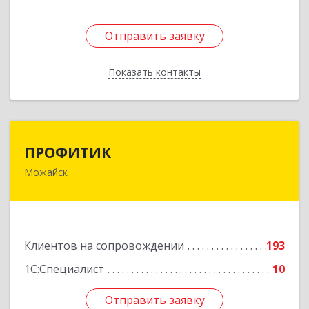
Отправить заявку
Отправить заявку
Показать контакты
Назад
ПРОФИТИК
ПРОФИТИК
Можайск
143200, Московская обл, Можайский р-н,
Можайск г, Молодежная ул, дом № 4
Подробнее
Клиентов на сопровождении
193
1С:Специалист
10
Отправить заявку
Отправить заявку