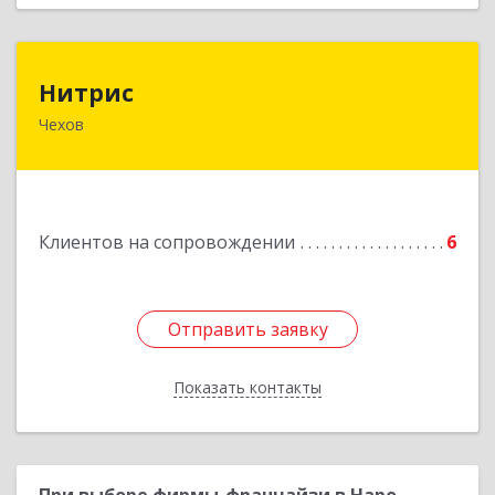
Нитрис
Нитрис
Чехов
142350, Московская обл, Чехов м.о., Столбовая
пгт, Серпуховская ул, дом № 23
Подробнее
Клиентов на сопровождении
6
Отправить заявку
Отправить заявку
Показать контакты
Назад