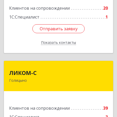
Подробнее
Клиентов на сопровождении
20
1С:Специалист
1
Отправить заявку
Отправить заявку
Показать контакты
Назад
ЛИКОМ-С
ЛИКОМ-С
Голицыно
143040, Московская обл, Одинцовский р-н,
Голицыно г, Советская ул, дом № 59, этаж/офис
1/2
Подробнее
Клиентов на сопровождении
39