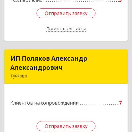
1С:Специалист
3
Отправить заявку
Отправить заявку
Показать контакты
Назад
ИП Поляков Александр
ИП Поляков Александр
Александрович
Александрович
Тучково
143160, Московская обл., Рузский р-н,
Дорохово п., Московская ул., д.9
Клиентов на сопровождении
7
Подробнее
Отправить заявку
Отправить заявку