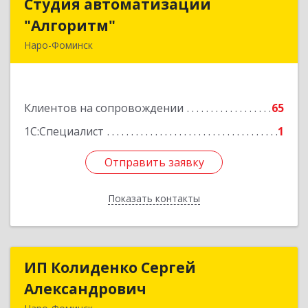
Студия автоматизации
Студия автоматизации
"Алгоритм"
"Алгоритм"
Наро-Фоминск
143306, Московская обл, г.о. Наро-Фоминский,
Наро-Фоминск г, Латышская ул, дом № 13А,
пом.4
Клиентов на сопровождении
65
Подробнее
1С:Специалист
1
Отправить заявку
Отправить заявку
Показать контакты
Назад
ИП Колиденко Сергей
ИП Колиденко Сергей
Александрович
Александрович