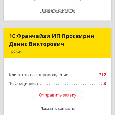
Показать контакты
Назад
1C:Франчайзи ИП Просвирин
1C:Франчайзи ИП Просвирин
Денис Викторович
Денис Викторович
Троицк
108842, Москва г, вн.тер.г. городской округ
Троицк, Троицк г, Городская ул, дом № 14,
кв.158
Клиентов на сопровождении
212
Подробнее
1С:Специалист
3
Отправить заявку
Отправить заявку
Показать контакты
Назад