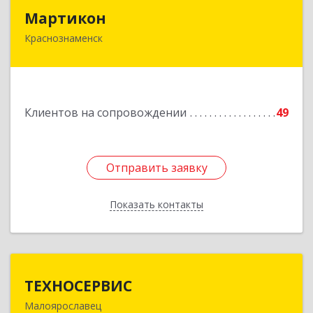
Мартикон
Мартикон
Краснознаменск
143090, Московская обл, Краснознаменск г,
Краснознаменная ул, дом № 27, пом.36
Подробнее
Клиентов на сопровождении
49
Отправить заявку
Отправить заявку
Показать контакты
Назад
ТЕХНОСЕРВИС
ТЕХНОСЕРВИС
Малоярославец
249094, Калужская обл, Малоярославецкий р-н,