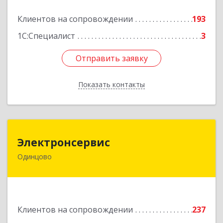
Подробнее
Клиентов на сопровождении
193
1С:Специалист
3
Отправить заявку
Отправить заявку
Показать контакты
Назад
Электронсервис
Электронсервис
Одинцово
143050, Московская обл, Одинцовский р-н,
Большие Вяземы рп, Ямская ул, владение № 4,
строение 27
Подробнее
Клиентов на сопровождении
237