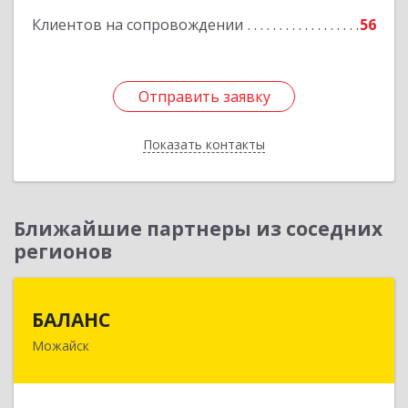
Клиентов на сопровождении
56
Отправить заявку
Отправить заявку
Показать контакты
Назад
Ближайшие партнеры из соседних
регионов
БАЛАНС
БАЛАНС
Можайск
143200, Московская обл, Можайский р-н,
Можайск г, Переяслав-Хмельницкого ул, дом №
36, оф.5