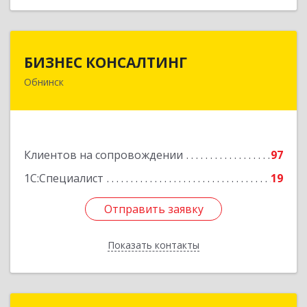
БИЗНЕС КОНСАЛТИНГ
БИЗНЕС КОНСАЛТИНГ
Обнинск
249032, Калужская обл, Обнинск г, Курчатова ул,
дом № 27/2, пом.281
Подробнее
Клиентов на сопровождении
97
1С:Специалист
19
Отправить заявку
Отправить заявку
Показать контакты
Назад