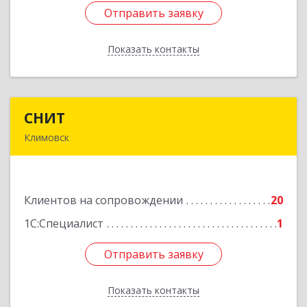
Отправить заявку
Отправить заявку
Показать контакты
Назад
СНИТ
СНИТ
Климовск
142180, Московская обл, Климовск г, Советская
ул, дом № 14
Клиентов на сопровождении
20
Подробнее
1С:Специалист
1
Отправить заявку
Отправить заявку
Показать контакты
Назад