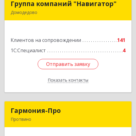
Группа компаний "Навигатор"
Группа компаний "Навигатор"
Домодедово
142001, Московская обл, Домодедово г,
Северный мкр, Каширское ш, дом № 7А, оф.304
Клиентов на сопровождении
141
Подробнее
1С:Специалист
4
Отправить заявку
Отправить заявку
Показать контакты
Назад
Гармония-Про
Гармония-Про
Протвино
142280, Московская обл, Протвино г, Ленина
ул, дом № 18, кв.198