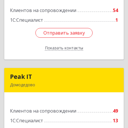
Клиентов на сопровождении
54
Подробнее
1С:Специалист
1
Отправить заявку
Отправить заявку
Показать контакты
Назад
Peak IT
Peak IT
Домодедово
142073, Московская обл, Домодедово г,
Ильинское д, дом № 109, кв.28
Клиентов на сопровождении
49
Подробнее
1С:Специалист
13