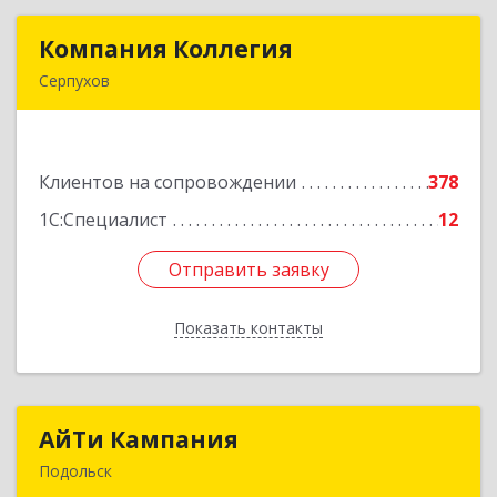
Компания Коллегия
Компания Коллегия
Серпухов
142211, Московская обл, Серпухов г, Оборонная
ул, дом № 19
Клиентов на сопровождении
378
Подробнее
1С:Специалист
12
Отправить заявку
Отправить заявку
Показать контакты
Назад
АйТи Кампания
АйТи Кампания
Подольск
142100, Московская обл, Подольск г,