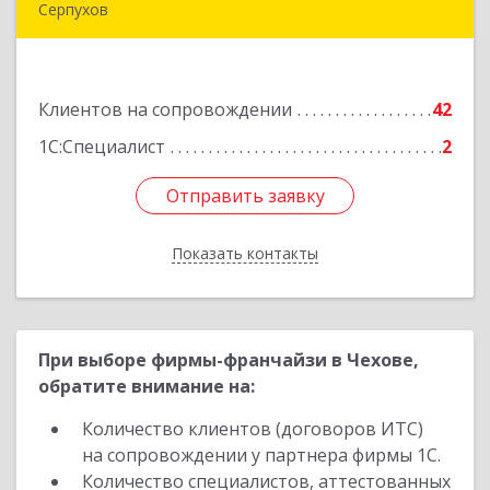
Серпухов
142205, Московская обл, Серпухов г,
Комсомольская ул, дом № 4а, кв.136
Клиентов на сопровождении
42
Подробнее
1С:Специалист
2
Отправить заявку
Отправить заявку
Показать контакты
Назад
При выборе фирмы-франчайзи в Чехове,
обратите внимание на:
Количество клиентов (договоров ИТС)
на сопровождении у партнера фирмы 1С.
Количество специалистов, аттестованных