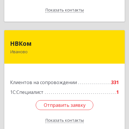
Показать контакты
Назад
НВКом
НВКом
Иваново
153000, Ивановская обл, Иваново г, Аптечный
пер, дом № 11, оф.8
Подробнее
Клиентов на сопровождении
331
1С:Специалист
1
Отправить заявку
Отправить заявку
Показать контакты
Назад