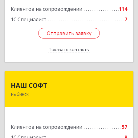
Клиентов на сопровождении
114
1С:Специалист
7
Отправить заявку
Отправить заявку
Показать контакты
Назад
НАШ СОФТ
НАШ СОФТ
Рыбинск
152903, Ярославская обл, Рыбинский р-н,
Рыбинск г, Свободы ул, дом № 6-4
Подробнее
Клиентов на сопровождении
57
1С:Специалист
9