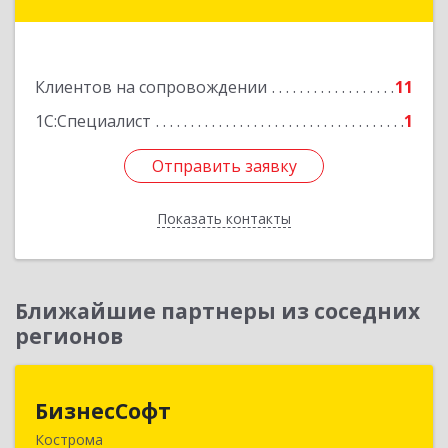
Залесский г, Менделеева ул, дом № 18, кв.7
Подробнее
Клиентов на сопровождении
11
1С:Специалист
1
Отправить заявку
Отправить заявку
Показать контакты
Назад
Ближайшие партнеры из соседних
регионов
БизнесСофт
БизнесСофт
Кострома
156016, Костромская обл, Кострома г,