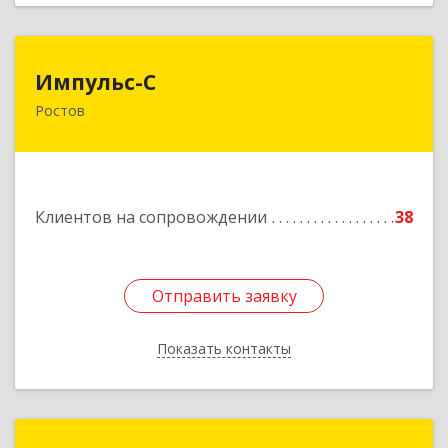
Импульс-С
Импульс-С
Ростов
152151, Ярославская обл, Ростовский р-н,
Ростов г, Карла Маркса ул, дом № 10
Подробнее
Клиентов на сопровождении
38
Отправить заявку
Отправить заявку
Показать контакты
Назад