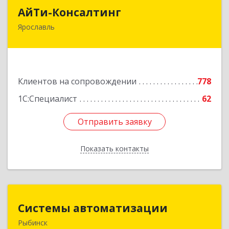
АйТи-Консалтинг
АйТи-Консалтинг
Ярославль
150007, Ярославская обл, Ярославль г, Урочская
ул, дом № 19, пом.28
Подробнее
Клиентов на сопровождении
778
1С:Специалист
62
Отправить заявку
Отправить заявку
Показать контакты
Назад
Системы автоматизации
Системы автоматизации
Рыбинск
152934, Ярославская обл, Рыбинский р-н,