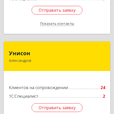
Отправить заявку
Отправить заявку
Показать контакты
Назад
Унисон
Унисон
Александров
601650, Владимирская обл, Александровский р-
н, Александров г, Ленина ул, дом № 13,
строение 6, каб.301
Подробнее
Клиентов на сопровождении
24
1С:Специалист
2
Отправить заявку
Отправить заявку