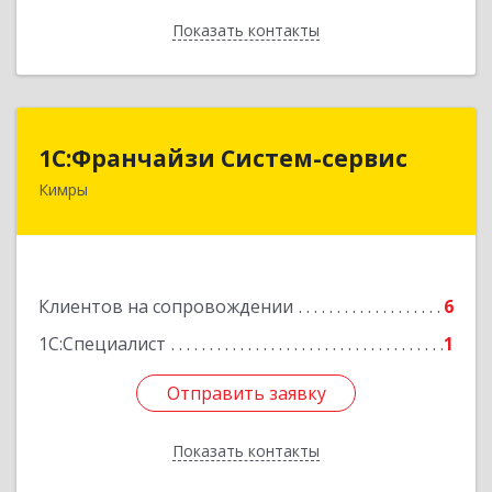
Показать контакты
Назад
1С:Франчайзи Систем-сервис
1С:Франчайзи Систем-сервис
Кимры
171506, Тверская обл, Кимры г, Карла
Либкнехта ул, дом № 25
Подробнее
Клиентов на сопровождении
6
1С:Специалист
1
Отправить заявку
Отправить заявку
Показать контакты
Назад