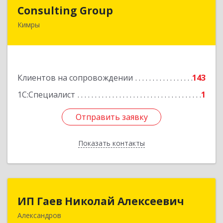
Consulting Group
Consulting Group
Кимры
171507, Тверская обл, Кимры г, Малая Садовая
ул, дом № 46
Подробнее
Клиентов на сопровождении
143
1С:Специалист
1
Отправить заявку
Отправить заявку
Показать контакты
Назад
ИП Гаев Николай Алексеевич
ИП Гаев Николай Алексеевич
Александров
601650, Владимирская обл, Александровский р-