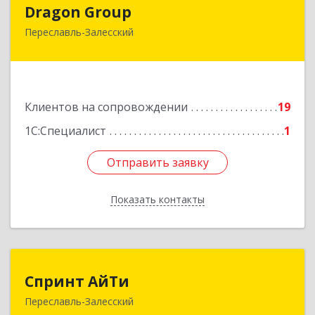
Dragon Group
Dragon Group
Переславль-Залесский
152020, Ярославская обл, Переславль-
Залесский г, Советская ул, дом № 37, оф.304, 307
Подробнее
Клиентов на сопровождении
19
1С:Специалист
1
Отправить заявку
Отправить заявку
Показать контакты
Назад
Спринт АйТи
Спринт АйТи
Переславль-Залесский
152025, Ярославская обл, Переславль-