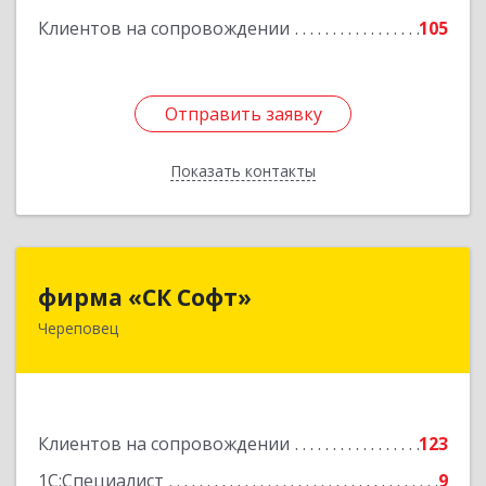
ком.74
Клиентов на сопровождении
105
Подробнее
Отправить заявку
Отправить заявку
Показать контакты
Назад
фирма «СК Софт»
фирма «СК Софт»
Череповец
162612, Вологодская обл, г.о. город Череповец,
Череповец г, Суворова ул, дом № 6, этаж 2,
оф.6Г
Подробнее
Клиентов на сопровождении
123
1С:Специалист
9