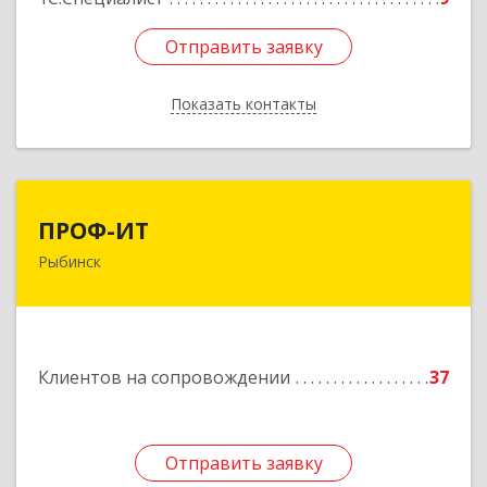
Отправить заявку
Отправить заявку
Показать контакты
Назад
ПРОФ-ИТ
ПРОФ-ИТ
Рыбинск
152901, Ярославская обл, Рыбинский р-н,
Рыбинск г, Крестовая ул, дом № 50, оф.6
Подробнее
Клиентов на сопровождении
37
Отправить заявку
Отправить заявку