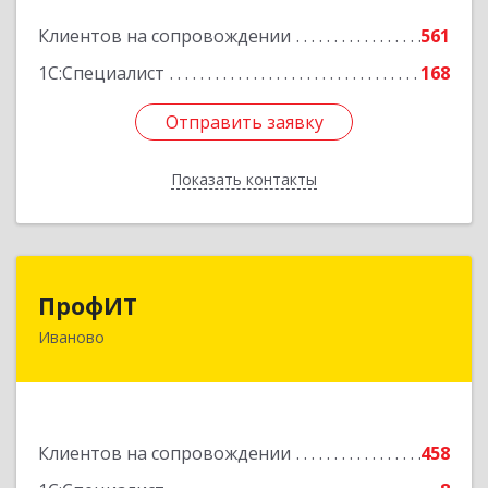
Подробнее
Клиентов на сопровождении
561
1С:Специалист
168
Отправить заявку
Отправить заявку
Показать контакты
Назад
ПрофИТ
ПрофИТ
Иваново
153000, Ивановская обл, г.о. город Иваново,
Иваново г, Конспиративный пер, дом № 7,
оф.1001
Подробнее
Клиентов на сопровождении
458