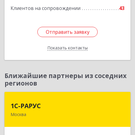
Клиентов на сопровождении
43
Отправить заявку
Отправить заявку
Показать контакты
Назад
Ближайшие партнеры из соседних
регионов
1С-РАРУС
1С-РАРУС
Москва
127434, Москва г, Дмитровское ш, дом № 9Б
Подробнее