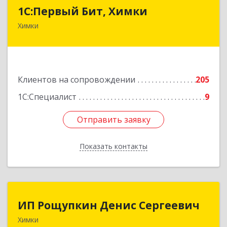
1С:Первый Бит, Химки
1С:Первый Бит, Химки
Химки
141402, Московская обл, г.о. Химки, Химки г,
Московская ул, дом № 38А, оф.1201
Подробнее
Клиентов на сопровождении
205
1С:Специалист
9
Отправить заявку
Отправить заявку
Показать контакты
Назад
ИП Рощупкин Денис Сергеевич
ИП Рощупкин Денис Сергеевич
Химки
141402, Московская обл, г.о. Химки, Химки г,