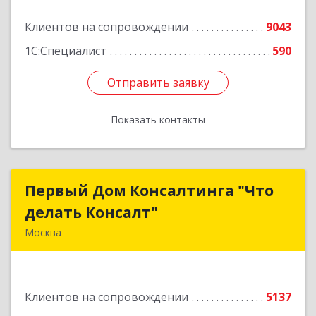
Клиентов на сопровождении
9043
1С:Специалист
590
Отправить заявку
Отправить заявку
Показать контакты
Назад
Первый Дом Консалтинга "Что
Первый Дом Консалтинга "Что
делать Консалт"
делать Консалт"
Москва
127083, Москва г, Мишина ул, дом № 56
Подробнее
Клиентов на сопровождении
5137