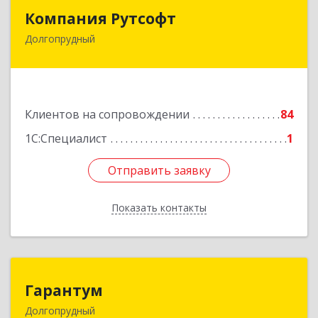
Компания Рутсофт
Компания Рутсофт
Долгопрудный
141700, Московская обл, Долгопрудный г,
Новый Бульвар ул, дом № 22, пом.12
Подробнее
Клиентов на сопровождении
84
1С:Специалист
1
Отправить заявку
Отправить заявку
Показать контакты
Назад
Гарантум
Гарантум
Долгопрудный
141707, Московская обл, Долгопрудный г,