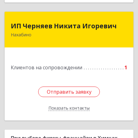
ИП Черняев Никита Игоревич
ИП Черняев Никита Игоревич
Нахабино
143430, Московская обл, Красногорский р-н,
Нахабино рп, Красноармейская ул, дом № 60,
кв.8
Подробнее
Клиентов на сопровождении
1
Отправить заявку
Отправить заявку
Показать контакты
Назад