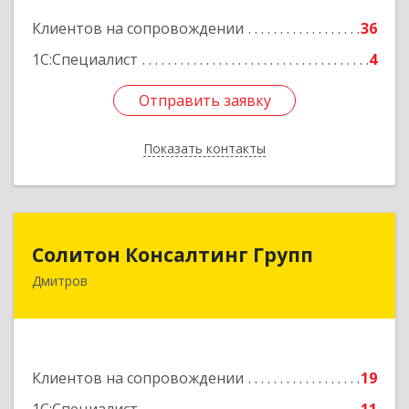
Подробнее
Клиентов на сопровождении
36
1С:Специалист
4
Отправить заявку
Отправить заявку
Показать контакты
Назад
Солитон Консалтинг Групп
Солитон Консалтинг Групп
Дмитров
141804, Московская обл, г.о. Дмитровский,
Дмитров г, Чекистская ул, дом № 8, кв.186
Подробнее
Клиентов на сопровождении
19