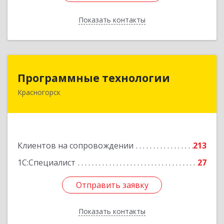
Показать контакты
Назад
Программные технологии
Программные технологии
Красногорск
143408, Московская обл, Красногорский р-н,
Красногорск г, Ленина ул, дом № 45, оф.40
Подробнее
Клиентов на сопровождении
213
1С:Специалист
27
Отправить заявку
Отправить заявку
Показать контакты
Назад