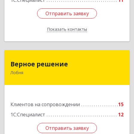
1С:Специалист
11
Отправить заявку
Отправить заявку
Показать контакты
Назад
Верное решение
Верное решение
Лобня
141730, Московская обл, Лобня г, Чехова ул,
дом № 12, кв.68
Подробнее
Клиентов на сопровождении
15
1С:Специалист
12
Отправить заявку
Отправить заявку