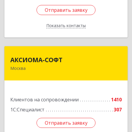
Отправить заявку
Отправить заявку
Показать контакты
Назад
АКСИОМА-СОФТ
АКСИОМА-СОФТ
Москва
105066, Москва г, вн.тер.г. муниципальный
округ Басманный, Нижняя Красносельская ул,
дом № 35, строение 64, пом.12/7
Подробнее
Клиентов на сопровождении
1410
1С:Специалист
307
Отправить заявку
Отправить заявку