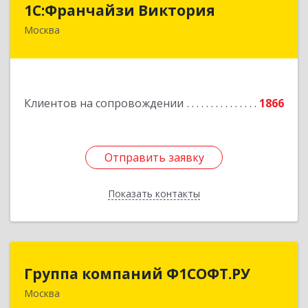
1С:Франчайзи Виктория
Москва
111020, Москва г, Синичкина 2-я ул, дом № 9А,
строение 4, этаж 5 пом 1 ком 23
Подробнее
Клиентов на сопровождении
1866
Отправить заявку
Отправить заявку
Показать контакты
Назад
Группа компаний Ф1СОФТ.РУ
Группа компаний Ф1СОФТ.РУ
Москва
101000, Москва г, Лубянский проезд, дом №