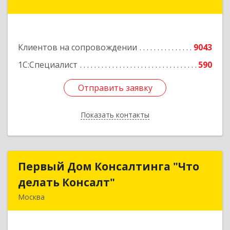
Подробнее
Клиентов на сопровождении
9043
1С:Специалист
590
Отправить заявку
Отправить заявку
Показать контакты
Назад
Первый Дом Консалтинга "Что
Первый Дом Консалтинга "Что
делать Консалт"
делать Консалт"
Москва
127083, Москва г, Мишина ул, дом № 56