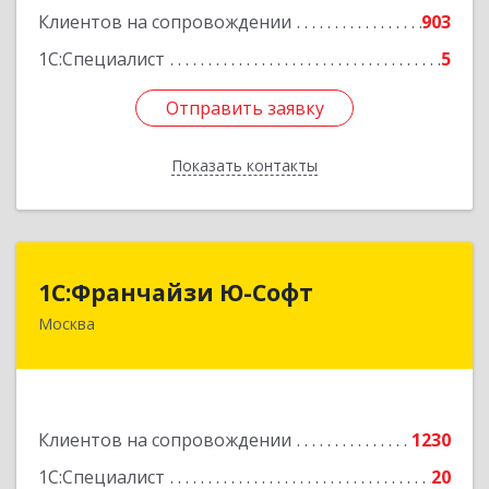
Клиентов на сопровождении
903
1С:Специалист
5
Отправить заявку
Отправить заявку
Показать контакты
Назад
1С:Франчайзи Ю-Софт
1С:Франчайзи Ю-Софт
Москва
117149, Москва г, вн.тер.г. муниципальный
округ Зюзино, Азовская ул, дом № 6, корпус 3
Подробнее
Клиентов на сопровождении
1230
1С:Специалист
20