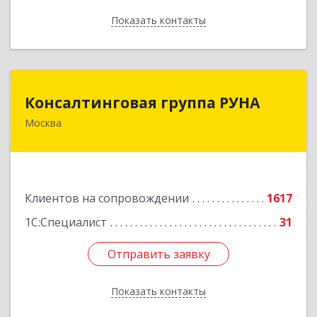
Показать контакты
Назад
Консалтинговая группа РУНА
Консалтинговая группа РУНА
Москва
117218, Москва г, Кржижановского ул, дом №
29, корпус 1
Подробнее
Клиентов на сопровождении
1617
1С:Специалист
31
Отправить заявку
Отправить заявку
Показать контакты
Назад