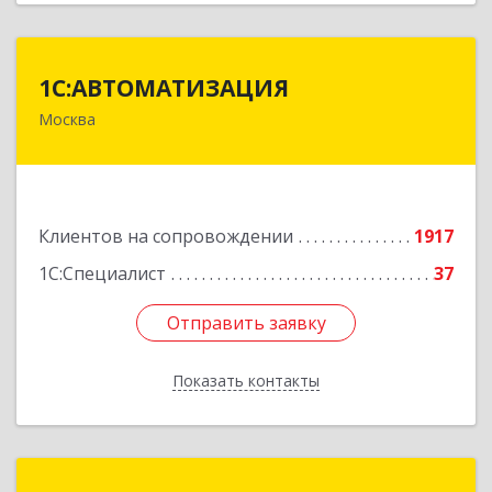
1С:АВТОМАТИЗАЦИЯ
1С:АВТОМАТИЗАЦИЯ
Москва
111024, Москва г, Энтузиастов 1-я ул, дом №
12А
Подробнее
Клиентов на сопровождении
1917
1С:Специалист
37
Отправить заявку
Отправить заявку
Показать контакты
Назад
1С:Франчайзи Виктория