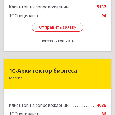
Подробнее
Клиентов на сопровождении
5137
1С:Специалист
94
Отправить заявку
Отправить заявку
Показать контакты
Назад
1С-Архитектор бизнеса
1С-Архитектор бизнеса
Москва
115114, Москва г, Кожевнический 2-й пер, дом
№ 12, строение 2, этаж 2,пом.XII, ком.6
Подробнее
Клиентов на сопровождении
4086
1С:Специалист
86