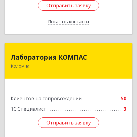
Отправить заявку
Отправить заявку
Показать контакты
Назад
Лаборатория КОМПАС
Лаборатория КОМПАС
Коломна
140415, Московская обл, Коломна г, Л.Толстого
ул, дом № 2
Подробнее
Клиентов на сопровождении
50
1С:Специалист
3
Отправить заявку
Отправить заявку