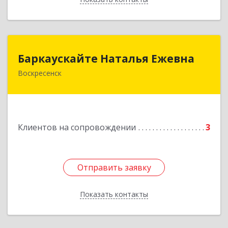
Баркаускайте Наталья Ежевна
Баркаускайте Наталья Ежевна
Воскресенск
140222, Московская обл, Воскресенский р-н,
Воскресенск г, Карпово с., Центральная ул., дом
№ 55А
Подробнее
Клиентов на сопровождении
3
Отправить заявку
Отправить заявку
Показать контакты
Назад