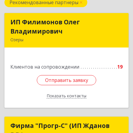
Рекомендованные партнеры
ИП Филимонов Олег
ИП Филимонов Олег
Владимирович
Владимирович
Озеры
140560, Московская обл, Озерский г.о., Озеры г.,
им Маршала Катукова мкр, дом № 29, кв.52
Клиентов на сопровождении
19
Подробнее
Отправить заявку
Отправить заявку
Показать контакты
Назад
Фирма "Прогр-С" (ИП Жданов
Фирма "Прогр-С" (ИП Жданов