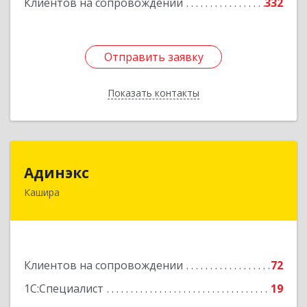
Клиентов на сопровождении
332
Отправить заявку
Отправить заявку
Показать контакты
Назад
Адинэкс
Адинэкс
Кашира
142900, Московская обл, г.о. Кашира, Кашира г,
Стрелецкая ул, дом № 70/1
Подробнее
Клиентов на сопровождении
72
1С:Специалист
19