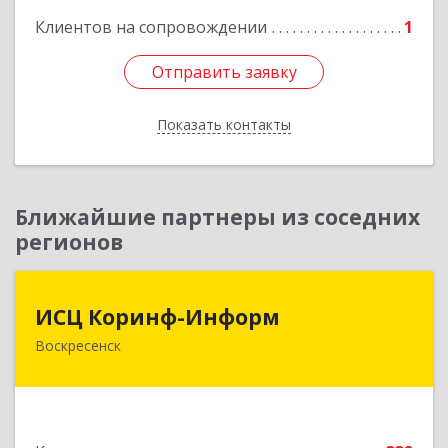
Клиентов на сопровождении
1
Подробнее
Отправить заявку
Отправить заявку
Показать контакты
Назад
Ближайшие партнеры из соседних
регионов
ИСЦ Коринф-Информ
ИСЦ Коринф-Информ
Воскресенск
140200, Московская обл, Воскресенский р-н,
Воскресенск г, Железнодорожная ул, дом № 28,
этаж 3, оф.5
Подробнее