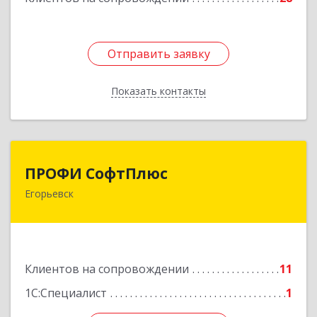
Отправить заявку
Отправить заявку
Показать контакты
Назад
ПРОФИ СофтПлюс
ПРОФИ СофтПлюс
Егорьевск
140301, Московская обл, Егорьевск г,
Парижской Коммуны ул, дом № 1Б, кв.316
Подробнее
Клиентов на сопровождении
11
1С:Специалист
1