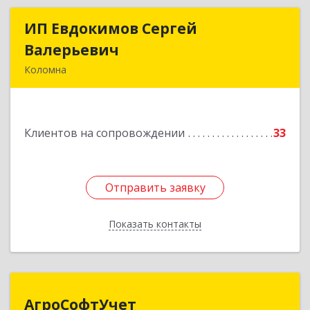
ИП Евдокимов Сергей
ИП Евдокимов Сергей
Валерьевич
Валерьевич
Коломна
140400, Московская обл, Коломна г,
Толстикова ул, дом № 1а, кв.9
Клиентов на сопровождении
33
Подробнее
Отправить заявку
Отправить заявку
Показать контакты
Назад
АгроСофтУчет
АгроСофтУчет