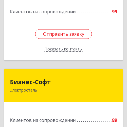
Подробнее
Клиентов на сопровождении
99
Отправить заявку
Отправить заявку
Показать контакты
Назад
Бизнес-Софт
Бизнес-Софт
Электросталь
144000, Московская обл, Электросталь г, Карла
Маркса ул, дом № 26
Подробнее
Клиентов на сопровождении
89