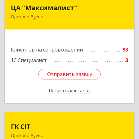
ЦА "Максималист"
ЦА "Максималист"
Орехово-Зуево
142600, Московская обл, Орехово-Зуево г,
Ленина ул, дом № 78
Подробнее
Клиентов на сопровождении
93
1С:Специалист
3
Отправить заявку
Отправить заявку
Показать контакты
Назад
ГК CIT
ГК CIT
Орехово-Зуево
142600, Московская обл, Орехово-Зуево г,