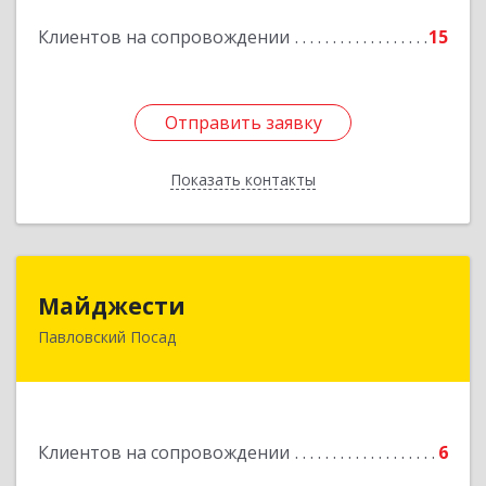
Подробнее
Клиентов на сопровождении
15
Отправить заявку
Отправить заявку
Показать контакты
Назад
Майджести
Майджести
Павловский Посад
142502, Московская обл, Павлово-Посадский р-
н, Павловский Посад г, Южная ул, дом № 22,
кв.59
Подробнее
Клиентов на сопровождении
6