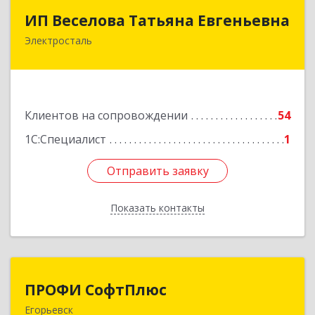
ИП Веселова Татьяна Евгеньевна
ИП Веселова Татьяна Евгеньевна
Электросталь
144000, Московская обл, Электросталь г,
Николаева ул, дом № 6, кв.6
Подробнее
Клиентов на сопровождении
54
1С:Специалист
1
Отправить заявку
Отправить заявку
Показать контакты
Назад
ПРОФИ СофтПлюс
ПРОФИ СофтПлюс
Егорьевск
140301, Московская обл, Егорьевск г,