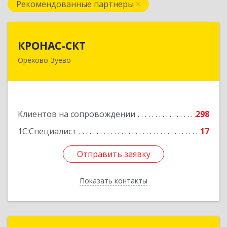
Рекомендованные партнеры
КРОНАС-СКТ
КРОНАС-СКТ
Орехово-Зуево
142600, Московская обл, Орехово-Зуево г,
Бабушкина ул, дом № 2А, пом.31
Подробнее
Клиентов на сопровождении
298
1С:Специалист
17
Отправить заявку
Отправить заявку
Показать контакты
Назад