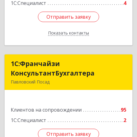
1С:Специалист
4
Отправить заявку
Отправить заявку
Показать контакты
Назад
1С:Франчайзи
1С:Франчайзи
КонсультантБухгалтера
КонсультантБухгалтера
Павловский Посад
142500, Московская обл, Павловский Посад г,
Каляева ул, дом № 3, оф.38
Клиентов на сопровождении
95
Подробнее
1С:Специалист
2
Отправить заявку
Отправить заявку