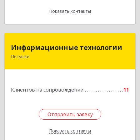
Показать контакты
Назад
Информационные технологии
Информационные технологии
Петушки
601144, Владимирская обл, Петушки г,
Маяковского ул, дом № 19
Подробнее
Клиентов на сопровождении
11
Отправить заявку
Отправить заявку
Показать контакты
Назад