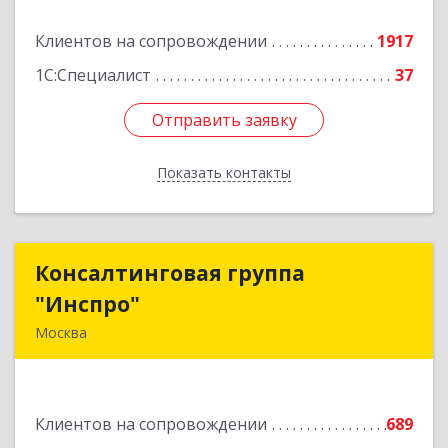
Подробнее
Клиентов на сопровождении
1917
1С:Специалист
37
Отправить заявку
Отправить заявку
Показать контакты
Назад
Консалтинговая группа
Консалтинговая группа
"Инспро"
"Инспро"
Москва
107370, Москва г, Открытое ш, дом № 12,
строение 3, ком.55
Клиентов на сопровождении
689
Подробнее