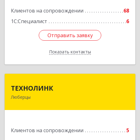
Подробнее
Клиентов на сопровождении
68
1С:Специалист
6
Отправить заявку
Отправить заявку
Показать контакты
Назад
ТЕХНОЛИНК
ТЕХНОЛИНК
Люберцы
140014, г.Люберцы, Октябрьский просп., д.373
Подробнее
Клиентов на сопровождении
5