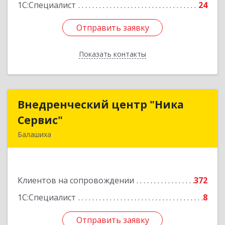
1С:Специалист
24
Отправить заявку
Отправить заявку
Показать контакты
Назад
Внедренческий центр "Ника
Внедренческий центр "Ника
Сервис"
Сервис"
Балашиха
143912, Московская обл, Балашиха г, Полевая
ул, дом № 3
Клиентов на сопровождении
372
Подробнее
1С:Специалист
8
Отправить заявку
Отправить заявку