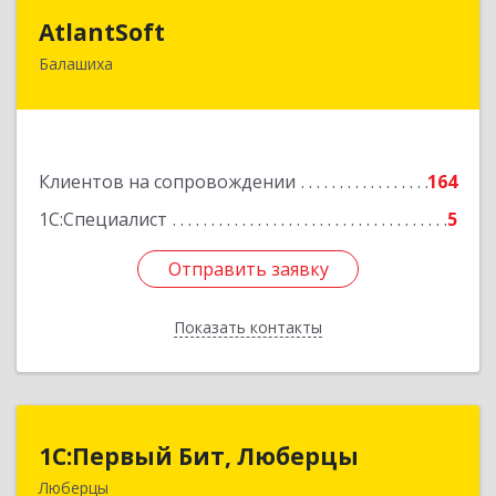
AtlantSoft
AtlantSoft
Балашиха
143900, Московская обл, Балашиха г, Звездная
ул, дом № 7, корпус 1, оф.609
Подробнее
Клиентов на сопровождении
164
1С:Специалист
5
Отправить заявку
Отправить заявку
Показать контакты
Назад
1С:Первый Бит, Люберцы
1С:Первый Бит, Люберцы
Люберцы
140009, Московская обл, Люберецкий р-н,