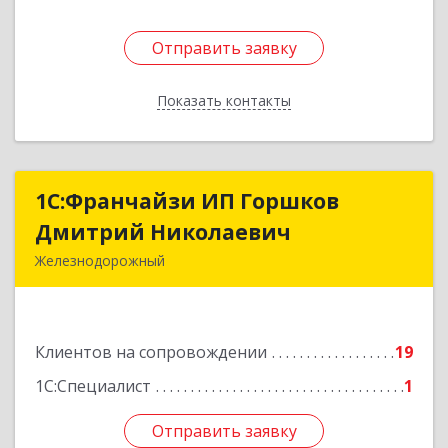
Отправить заявку
Отправить заявку
Показать контакты
Назад
1С:Франчайзи ИП Горшков
1С:Франчайзи ИП Горшков
Дмитрий Николаевич
Дмитрий Николаевич
Железнодорожный
143980, Московская обл, Железнодорожный г,
Пролетарская ул, дом № 10, кв.25
Клиентов на сопровождении
19
Подробнее
1С:Специалист
1
Отправить заявку
Отправить заявку