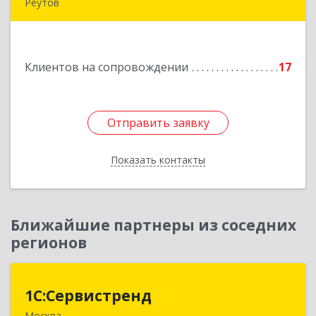
Реутов
143966, Московская обл, Реутов г, Парковая ул,
дом № 6, кв.37
Клиентов на сопровождении
17
Подробнее
Отправить заявку
Отправить заявку
Показать контакты
Назад
Ближайшие партнеры из соседних
регионов
1С:Сервистренд
1С:Сервистренд
Москва