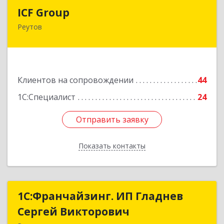
ICF Group
ICF Group
Реутов
143965, Московская обл, г.о. Реутов, Реутов г,
Юбилейный пр-кт, дом № 40, пом.35
Подробнее
Клиентов на сопровождении
44
1С:Специалист
24
Отправить заявку
Отправить заявку
Показать контакты
Назад
1С:Франчайзинг. ИП Гладнев
1С:Франчайзинг. ИП Гладнев
Сергей Викторович
Сергей Викторович