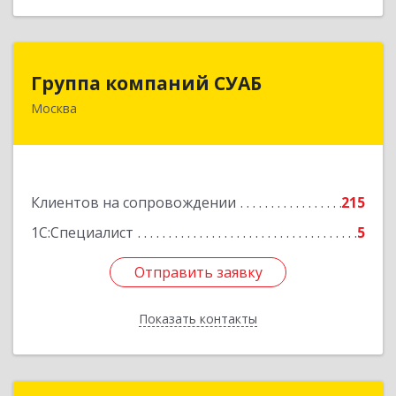
Группа компаний СУАБ
Группа компаний СУАБ
Москва
105082, Москва г, Почтовая Б. ул, дом 36, стр.9,
оф.238
Подробнее
Клиентов на сопровождении
215
1С:Специалист
5
Отправить заявку
Отправить заявку
Показать контакты
Назад