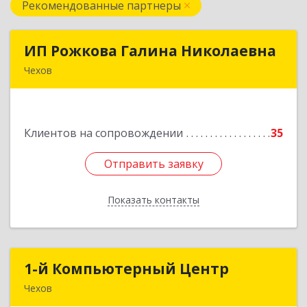
Рекомендованные партнеры
ИП Рожкова Галина Николаевна
ИП Рожкова Галина Николаевна
Чехов
142306, Московская обл, Чеховский р-н, Чехов
г, Лопасненская ул, дом № 7, кв.99
Клиентов на сопровождении
35
Подробнее
Отправить заявку
Отправить заявку
Показать контакты
Назад
1-й Компьютерный Центр
1-й Компьютерный Центр
Чехов
142306, Московская обл, Чеховский р-н, Чехов