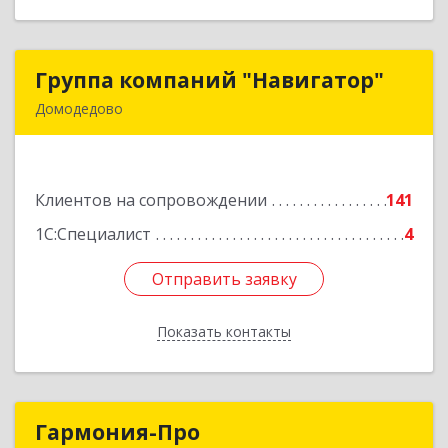
Группа компаний "Навигатор"
Группа компаний "Навигатор"
Домодедово
142001, Московская обл, Домодедово г,
Северный мкр, Каширское ш, дом № 7А, оф.304
Клиентов на сопровождении
141
Подробнее
1С:Специалист
4
Отправить заявку
Отправить заявку
Показать контакты
Назад
Гармония-Про
Гармония-Про