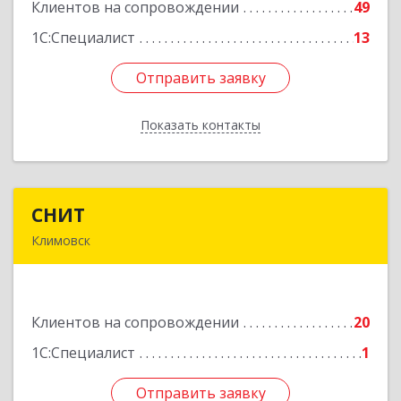
Клиентов на сопровождении
49
Подробнее
1С:Специалист
13
Отправить заявку
Отправить заявку
Показать контакты
Назад
СНИТ
СНИТ
Климовск
142180, Московская обл, Климовск г, Советская
ул, дом № 14
Клиентов на сопровождении
20
Подробнее
1С:Специалист
1
Отправить заявку
Отправить заявку