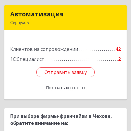
Автоматизация
Автоматизация
Серпухов
142205, Московская обл, Серпухов г,
Комсомольская ул, дом № 4а, кв.136
Клиентов на сопровождении
42
Подробнее
1С:Специалист
2
Отправить заявку
Отправить заявку
Показать контакты
Назад
При выборе фирмы-франчайзи в Чехове,
обратите внимание на: