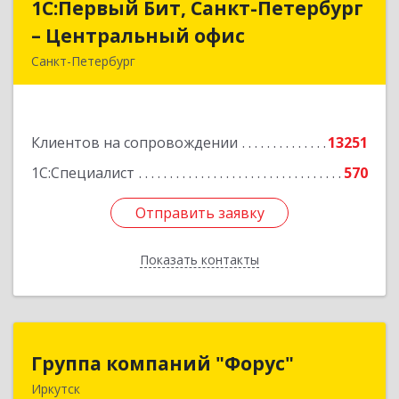
1С:Первый Бит, Санкт-Петербург
1С:Первый Бит, Санкт-Петербург
– Центральный офис
– Центральный офис
Санкт-Петербург
г.Санкт-Петербург, Невский проспект, 10
Подробнее
Клиентов на сопровождении
13251
1С:Специалист
570
Отправить заявку
Отправить заявку
Показать контакты
Назад
Группа компаний "Форус"
Группа компаний "Форус"
Иркутск
664007, Иркутская обл, Иркутск г, Ямская ул,