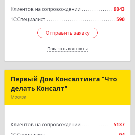
Клиентов на сопровождении
9043
1С:Специалист
590
Отправить заявку
Отправить заявку
Показать контакты
Назад
Первый Дом Консалтинга "Что
Первый Дом Консалтинга "Что
делать Консалт"
делать Консалт"
Москва
127083, Москва г, Мишина ул, дом № 56
Подробнее
Клиентов на сопровождении
5137
1С:Специалист
94