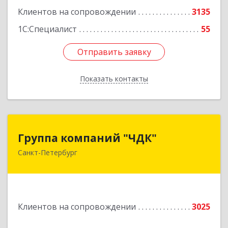
Клиентов на сопровождении
3135
1С:Специалист
55
Отправить заявку
Отправить заявку
Показать контакты
Назад
Группа компаний "ЧДК"
Группа компаний "ЧДК"
Санкт-Петербург
191119, Санкт-Петербург г, вн.тер.г.
муниципальный округ Владимирский округ,
Лиговский пр-кт, дом № 123, литера А, пом.5-Н
Подробнее
Клиентов на сопровождении
3025