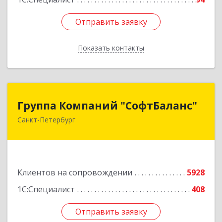
Отправить заявку
Отправить заявку
Показать контакты
Назад
Группа Компаний "СофтБаланс"
Группа Компаний "СофтБаланс"
Санкт-Петербург
195112, Санкт-Петербург г, Заневский пр-кт,
дом № 30, корпус 2, литера А
Подробнее
Клиентов на сопровождении
5928
1С:Специалист
408
Отправить заявку
Отправить заявку