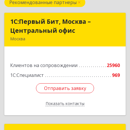
Рекомендованные партнеры
1С:Первый Бит, Москва –
1С:Первый Бит, Москва –
Центральный офис
Центральный офис
Москва
г. Москва, ул. Воронцовская, д. 35Б, корп 2
Подробнее
Клиентов на сопровождении
25960
1С:Специалист
969
Отправить заявку
Отправить заявку
Показать контакты
Назад