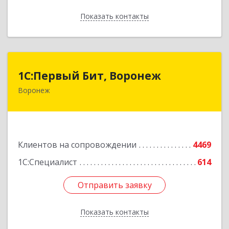
Показать контакты
Назад
1С:Первый Бит, Воронеж
1С:Первый Бит, Воронеж
Воронеж
394006, Воронежская обл, Воронеж г, 20-летия
Октября ул, дом № 119, оф.711
Подробнее
Клиентов на сопровождении
4469
1С:Специалист
614
Отправить заявку
Отправить заявку
Показать контакты
Назад