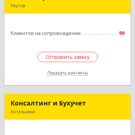
Реутов
Подробнее
Клиентов на сопровождении
99
Отправить заявку
Отправить заявку
Показать контакты
Назад
Консалтинг и Бухучет
Консалтинг и Бухучет
Котельники
140054, Московская обл, Котельники г,
Карьерная ул, дом № 13, пом.1