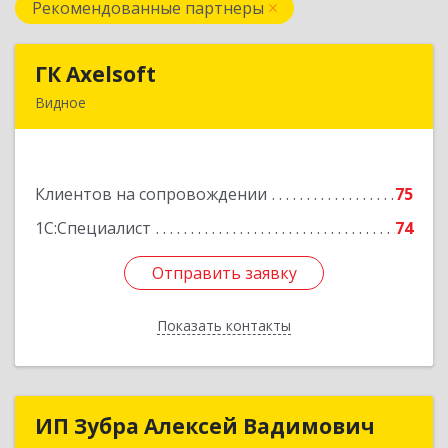
Рекомендованные партнеры
ГК Axelsoft
ГК Axelsoft
Видное
142701, Московская обл, Ленинский р-н,
Видное г, Ольховая ул, дом № 2, оф.364
Клиентов на сопровождении
75
Подробнее
1С:Специалист
74
Отправить заявку
Отправить заявку
Показать контакты
Назад
ИП Зубра Алексей Вадимович
ИП Зубра Алексей Вадимович