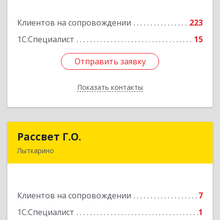
Клиентов на сопровождении
223
Подробнее
1С:Специалист
15
Отправить заявку
Отправить заявку
Показать контакты
Назад
Рассвет Г.О.
Рассвет Г.О.
Лыткарино
140082, Московская обл, Лыткарино г, 5 мкр 1-
й кв-л, дом № 3А
Клиентов на сопровождении
7
Подробнее
1С:Специалист
1