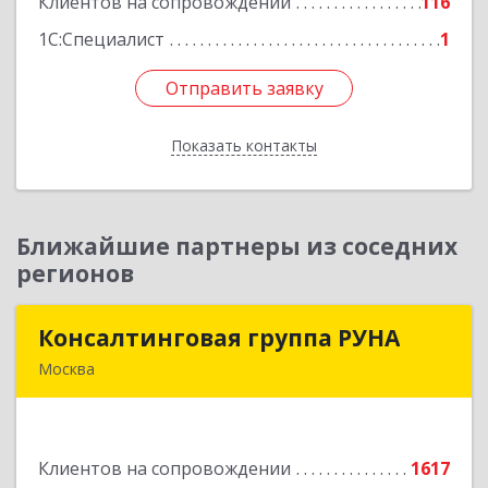
Клиентов на сопровождении
116
Подробнее
1С:Специалист
1
Отправить заявку
Отправить заявку
Показать контакты
Назад
Ближайшие партнеры из соседних
регионов
Консалтинговая группа РУНА
Консалтинговая группа РУНА
Москва
117218, Москва г, Кржижановского ул, дом №
29, корпус 1
Клиентов на сопровождении
1617
Подробнее