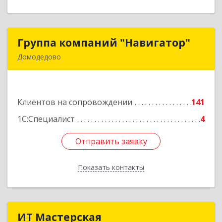
Группа компаний "Навигатор"
Группа компаний "Навигатор"
Домодедово
142001, Московская обл, Домодедово г,
Северный мкр, Каширское ш, дом № 7А, оф.304
Клиентов на сопровождении
141
Подробнее
1С:Специалист
4
Отправить заявку
Отправить заявку
Показать контакты
Назад
ИТ Мастерская
ИТ Мастерская