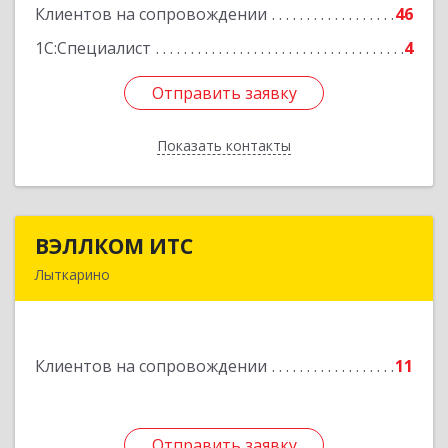
Клиентов на сопровождении
46
Подробнее
1С:Специалист
4
Отправить заявку
Отправить заявку
Показать контакты
Назад
ВЭЛЛКОМ ИТС
ВЭЛЛКОМ ИТС
Лыткарино
140081, Московская обл, Лыткарино г.о.,
Лыткарино г, Первомайская ул, дом № 3/5,
пом.1
Клиентов на сопровождении
11
Подробнее
Отправить заявку
Отправить заявку