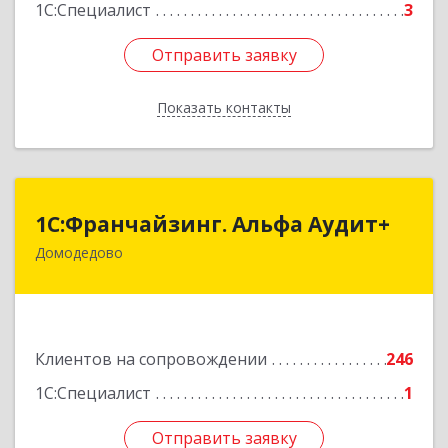
Подробнее
1С:Специалист
3
Отправить заявку
Отправить заявку
Показать контакты
Назад
1С:Франчайзинг. Альфа Аудит+
1С:Франчайзинг. Альфа Аудит+
Домодедово
142001, Московская обл, Домодедово г,
Северный мкр, Каширское ш, дом № 7, оф.41
Подробнее
Клиентов на сопровождении
246
1С:Специалист
1
Отправить заявку
Отправить заявку