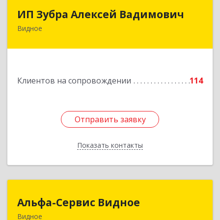
ИП Зубра Алексей Вадимович
ИП Зубра Алексей Вадимович
Видное
142700, Московская обл, Ленинский р-н,
Видное г, Березовая ул, дом № 9, пом.31
Подробнее
Клиентов на сопровождении
114
Отправить заявку
Отправить заявку
Показать контакты
Назад
Альфа-Сервис Видное
Альфа-Сервис Видное
Видное
142701, Московская обл, Ленинский р-н,