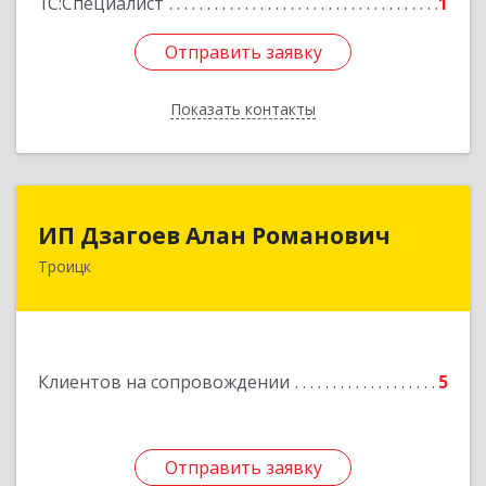
1С:Специалист
1
Отправить заявку
Отправить заявку
Показать контакты
Назад
ИП Дзагоев Алан Романович
ИП Дзагоев Алан Романович
Троицк
119297, Москва
г,пос.Московский,ул.Родниковая,дом
30,к.1,кв.500Текстильщиков ул, дом № 6
Подробнее
Клиентов на сопровождении
5
Отправить заявку
Отправить заявку