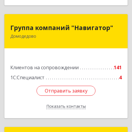
Группа компаний "Навигатор"
Группа компаний "Навигатор"
Домодедово
142001, Московская обл, Домодедово г,
Северный мкр, Каширское ш, дом № 7А, оф.304
Подробнее
Клиентов на сопровождении
141
1С:Специалист
4
Отправить заявку
Отправить заявку
Показать контакты
Назад