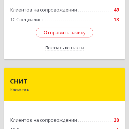
Подробнее
Клиентов на сопровождении
49
1С:Специалист
13
Отправить заявку
Отправить заявку
Показать контакты
Назад
СНИТ
СНИТ
Климовск
142180, Московская обл, Климовск г, Советская
ул, дом № 14
Подробнее
Клиентов на сопровождении
20