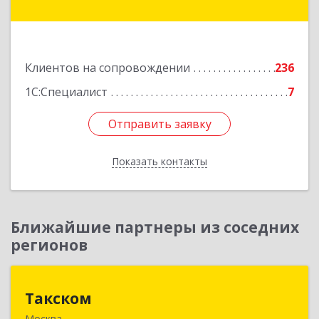
Комсомольская ул, дом № 59, пом.1, пом.116
Подробнее
Клиентов на сопровождении
236
1С:Специалист
7
Отправить заявку
Отправить заявку
Показать контакты
Назад
Ближайшие партнеры из соседних
регионов
Такском
Такском
Москва