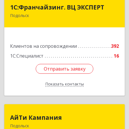
1С:Франчайзинг. ВЦ ЭКСПЕРТ
1С:Франчайзинг. ВЦ ЭКСПЕРТ
Подольск
142100, Московская обл, г.о. Подольск,
Подольск г, Федорова ул, дом № 19, оф.506
Подробнее
Клиентов на сопровождении
392
1С:Специалист
16
Отправить заявку
Отправить заявку
Показать контакты
Назад
АйТи Кампания
АйТи Кампания
Подольск
142100, Московская обл, Подольск г,