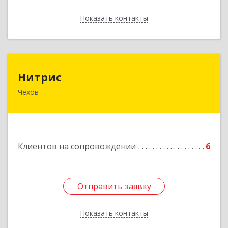
Показать контакты
Назад
Нитрис
Нитрис
Чехов
142350, Московская обл, Чехов м.о., Столбовая
пгт, Серпуховская ул, дом № 23
Подробнее
Клиентов на сопровождении
6
Отправить заявку
Отправить заявку
Показать контакты
Назад