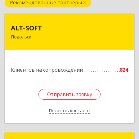
Рекомендованные партнеры
ALT-SOFT
ALT-SOFT
Подольск
142116, Московская обл, Подольск г, Советская
ул, дом № 41/5, оф.17
Подробнее
Клиентов на сопровождении
824
Отправить заявку
Отправить заявку
Показать контакты
Назад