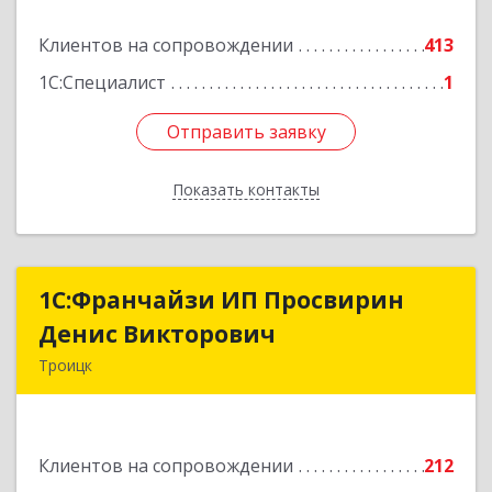
Подробнее
Клиентов на сопровождении
413
1С:Специалист
1
Отправить заявку
Отправить заявку
Показать контакты
Назад
1C:Франчайзи ИП Просвирин
1C:Франчайзи ИП Просвирин
Денис Викторович
Денис Викторович
Троицк
108842, Москва г, вн.тер.г. городской округ
Троицк, Троицк г, Городская ул, дом № 14,
кв.158
Клиентов на сопровождении
212