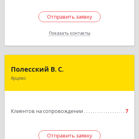
Отправить заявку
Отправить заявку
Показать контакты
Назад
Полесский В. С.
Полесский В. С.
Ярцево
215800,Смоленская обл. г. Ярцево,
ул.Краснофлотская д.30
Подробнее
Клиентов на сопровождении
7
Отправить заявку
Отправить заявку