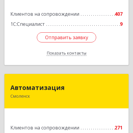
Подробнее
Клиентов на сопровождении
407
1С:Специалист
9
Отправить заявку
Отправить заявку
Показать контакты
Назад
Автоматизация
Автоматизация
Смоленск
214019, Смоленская обл, Смоленск г, Марии
Октябрьской ул, дом № 16, оф.107
Подробнее
Клиентов на сопровождении
271