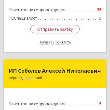
Подробнее
Клиентов на сопровождении
35
1С:Специалист
5
Отправить заявку
Отправить заявку
Показать контакты
Назад
ИП Соболев Алексей Николаевич
ИП Соболев Алексей Николаевич
Верхнеднепровский
Подробнее
Клиентов на сопровождении
5