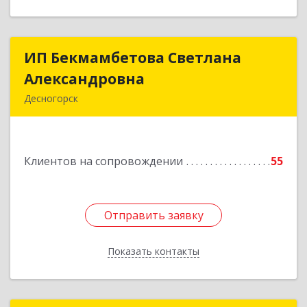
ИП Бекмамбетова Светлана
ИП Бекмамбетова Светлана
Александровна
Александровна
Десногорск
216400, Смоленская обл, Десногорск г, 4-й мкр,
дом № 7, кв.11
Клиентов на сопровождении
55
Подробнее
Отправить заявку
Отправить заявку
Показать контакты
Назад