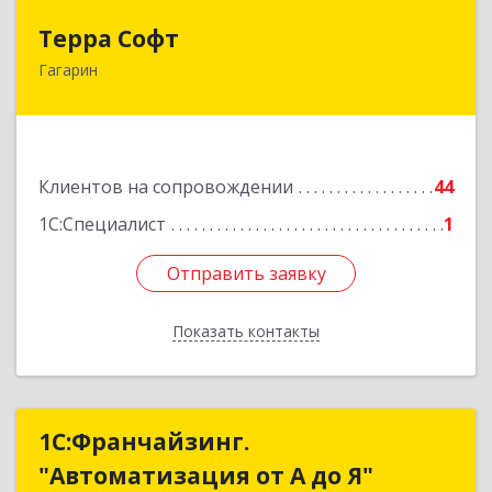
Терра Софт
Терра Софт
Гагарин
215010, Смоленская обл, Гагарин г, Ленина ул,
дом № 12
Подробнее
Клиентов на сопровождении
44
1С:Специалист
1
Отправить заявку
Отправить заявку
Показать контакты
Назад
1С:Франчайзинг.
1С:Франчайзинг.
"Автоматизация от А до Я"
"Автоматизация от А до Я"