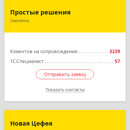
Простые решения
Простые решения
Смоленск
214015, Смоленская обл, Смоленск г, Большая
Краснофлотская ул, дом № 17
Подробнее
Клиентов на сопровождении
3229
1С:Специалист
57
Отправить заявку
Отправить заявку
Показать контакты
Назад
Новая Цефея
Новая Цефея