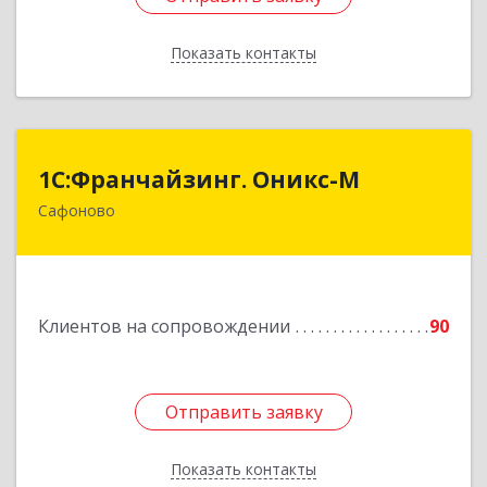
Показать контакты
Назад
1С:Франчайзинг. Оникс-М
1С:Франчайзинг. Оникс-М
Сафоново
215500, Смоленская обл, Сафоновский р-н,
Сафоново г, Революционная ул, дом № 9а
Подробнее
Клиентов на сопровождении
90
Отправить заявку
Отправить заявку
Показать контакты
Назад