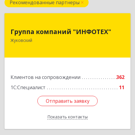
Рекомендованные партнеры
Группа компаний "ИНФОТЕХ"
Группа компаний "ИНФОТЕХ"
140180, Московская обл, Жуковский г, Чкалова
Жуковский
ул, дом № 37
Подробнее
Клиентов на сопровождении
362
1С:Специалист
11
Отправить заявку
Отправить заявку
Показать контакты
Назад