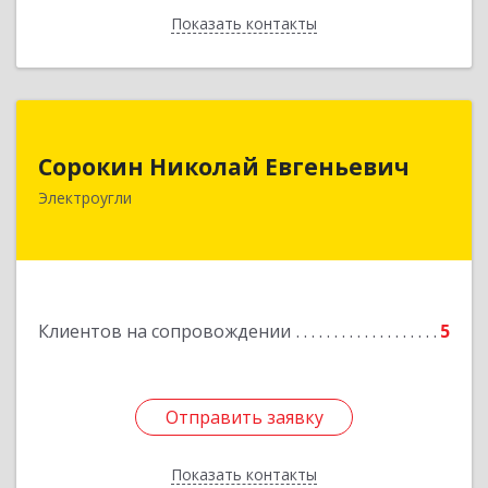
Показать контакты
Назад
Сорокин Николай Евгеньевич
Сорокин Николай Евгеньевич
Электроугли
Подробнее
Клиентов на сопровождении
5
Отправить заявку
Отправить заявку
Показать контакты
Назад