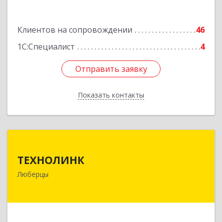
Клиентов на сопровождении
46
1С:Специалист
4
Отправить заявку
Отправить заявку
Показать контакты
Назад
ТЕХНОЛИНК
ТЕХНОЛИНК
140014, г.Люберцы, Октябрьский просп., д.373
Люберцы
Подробнее