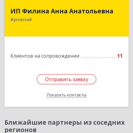
ИП Филина Анна Анатольевна
ИП Филина Анна Анатольевна
140180, Московская обл, Жуковский г,
Жуковский
Баженова ул, дом № 19, кв.20
Подробнее
Клиентов на сопровождении
11
Отправить заявку
Отправить заявку
Показать контакты
Назад
Ближайшие партнеры из соседних
регионов