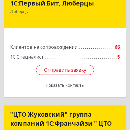
1С:Первый Бит, Люберцы
140009, Московская обл, Люберецкий р-н,
Люберцы
Люберцы г, Митрофанова ул, дом № 20А, оф.15
Подробнее
Клиентов на сопровождении
66
1С:Специалист
5
Отправить заявку
Отправить заявку
Показать контакты
Назад
"ЦТО Жуковский" группа
"ЦТО Жуковский" группа
компаний 1С:Франчайзи " ЦТО
компаний 1С:Франчайзи " ЦТО