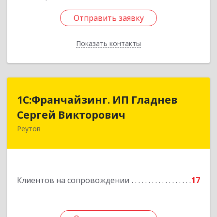
Отправить заявку
Отправить заявку
Показать контакты
Назад
1С:Франчайзинг. ИП Гладнев
1С:Франчайзинг. ИП Гладнев
Сергей Викторович
Сергей Викторович
Реутов
143966, Московская обл, Реутов г, Парковая ул,
дом № 6, кв.37
Подробнее
Клиентов на сопровождении
17