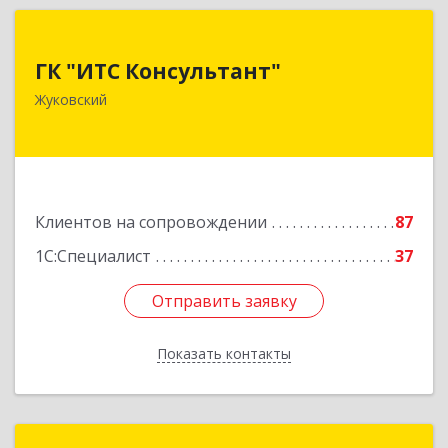
ГК "ИТС Консультант"
ГК "ИТС Консультант"
140181, Московская обл, Жуковский г,
Жуковский
Ломоносова ул, дом № 29А, этаж 2, пом.3
Подробнее
Клиентов на сопровождении
87
1С:Специалист
37
Отправить заявку
Отправить заявку
Показать контакты
Назад