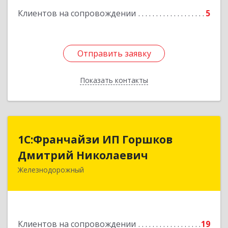
Клиентов на сопровождении
5
Отправить заявку
Отправить заявку
Показать контакты
Назад
1С:Франчайзи ИП Горшков
1С:Франчайзи ИП Горшков
Дмитрий Николаевич
Дмитрий Николаевич
Железнодорожный
143980, Московская обл, Железнодорожный г,
Пролетарская ул, дом № 10, кв.25
Подробнее
Клиентов на сопровождении
19