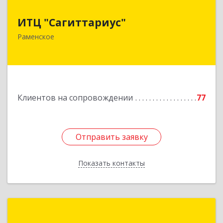
ИТЦ "Сагиттариус"
ИТЦ "Сагиттариус"
140103, Московская обл, Раменское г,
Раменское
Приборостроителей ул, дом № 16А, кв.16
Подробнее
Клиентов на сопровождении
77
Отправить заявку
Отправить заявку
Показать контакты
Назад
1С:Первый Бит, Люберцы