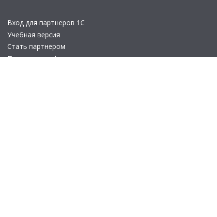
Вход для партнеров 1С
Учебная версия
Стать партнером
Политика конфиденциальности
Замечания по сайту
Другие сайты
Телефон:
+7 (495) 737-92-57
Email:
site_v8@1c.ru
Отдел продаж:
г. Москва
,
улица Селезнёвская, дом 21
© 2026 АО «Группа 1С» (правопреемник «1С»). Все права на сайт
защищены
© 2011- 2026 ООО «1С-Софт» (
о компании
).