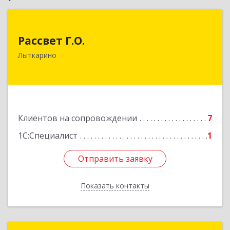
Рассвет Г.О.
Рассвет Г.О.
140082, Московская обл, Лыткарино г, 5 мкр 1-
Лыткарино
й кв-л, дом № 3А
Подробнее
Клиентов на сопровождении
7
1С:Специалист
1
Отправить заявку
Отправить заявку
Показать контакты
Назад