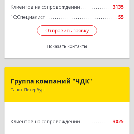
Клиентов на сопровождении
3135
1С:Специалист
55
Отправить заявку
Отправить заявку
Показать контакты
Назад
Группа компаний "ЧДК"
Группа компаний "ЧДК"
Санкт-Петербург
191119, Санкт-Петербург г, вн.тер.г.
муниципальный округ Владимирский округ,
Лиговский пр-кт, дом № 123, литера А, пом.5-Н
Подробнее
Клиентов на сопровождении
3025