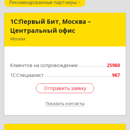
Рекомендованные партнеры
1С:Первый Бит, Москва –
1С:Первый Бит, Москва –
Центральный офис
Центральный офис
Москва
г. Москва, ул. Воронцовская, д. 35Б, корп 2
Подробнее
Клиентов на сопровождении
25960
1С:Специалист
967
Отправить заявку
Отправить заявку
Показать контакты
Назад