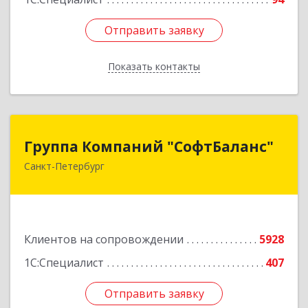
Отправить заявку
Отправить заявку
Показать контакты
Назад
Группа Компаний "СофтБаланс"
Группа Компаний "СофтБаланс"
Санкт-Петербург
195112, Санкт-Петербург г, Заневский пр-кт,
дом № 30, корпус 2, литера А
Подробнее
Клиентов на сопровождении
5928
1С:Специалист
407
Отправить заявку
Отправить заявку