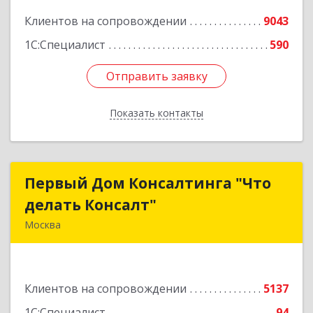
Клиентов на сопровождении
9043
1С:Специалист
590
Отправить заявку
Отправить заявку
Показать контакты
Назад
Первый Дом Консалтинга "Что
Первый Дом Консалтинга "Что
делать Консалт"
делать Консалт"
Москва
127083, Москва г, Мишина ул, дом № 56
Подробнее
Клиентов на сопровождении
5137
1С:Специалист
94