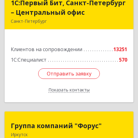
1С:Первый Бит, Санкт-Петербург
1С:Первый Бит, Санкт-Петербург
– Центральный офис
– Центральный офис
Санкт-Петербург
г.Санкт-Петербург, Невский проспект, 10
Подробнее
Клиентов на сопровождении
13251
1С:Специалист
570
Отправить заявку
Отправить заявку
Показать контакты
Назад
Группа компаний "Форус"
Группа компаний "Форус"
Иркутск
664007, Иркутская обл, Иркутск г, Ямская ул,