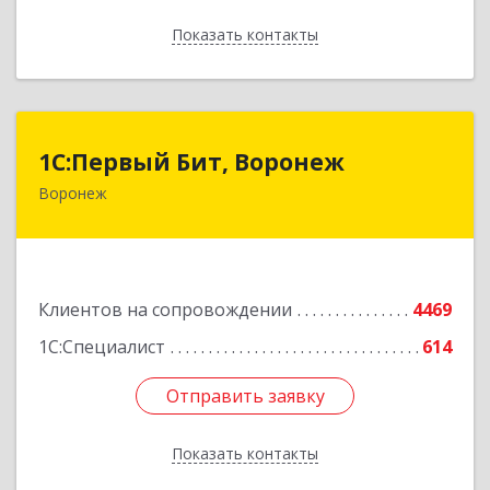
Показать контакты
Назад
1С:Первый Бит, Воронеж
1С:Первый Бит, Воронеж
Воронеж
394006, Воронежская обл, Воронеж г, 20-летия
Октября ул, дом № 119, оф.711
Подробнее
Клиентов на сопровождении
4469
1С:Специалист
614
Отправить заявку
Отправить заявку
Показать контакты
Назад