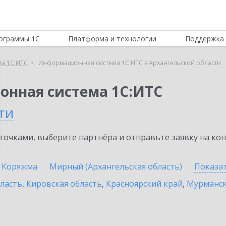
ограммы 1С
Платформа и технологии
Поддержка 
а 1С:ИТС
Информационная система 1С:ИТС в Архангельской области
онная система 1С:ИТС
ти
очками, выберите партнёра и отправьте заявку на ко
Коряжма
Мирный (Архангельская область)
Показа
бласть
,
Кировская область
,
Красноярский край
,
Мурманск