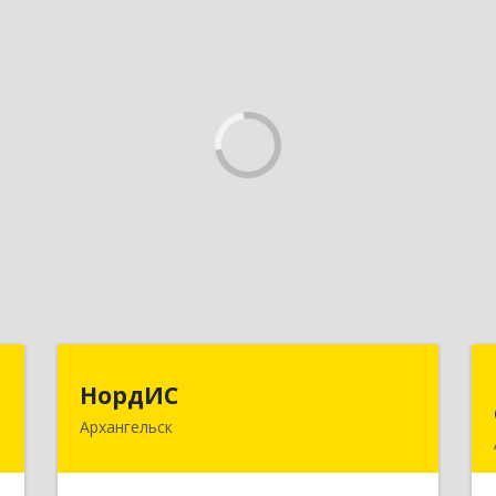
т
НордИС
НордИС
Архангельск
,
163071, Архангельская обл,
,
Архангельск г, Гайдара ул, дом № 55,
2
оф.18