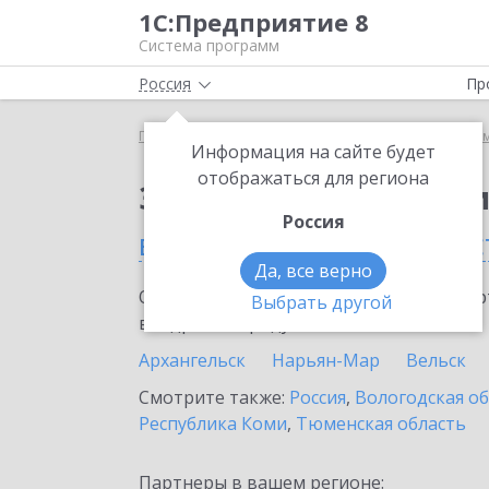
1С:Предприятие 8
Система программ
Россия
Пр
Главная
Сервисы ИТС
Информационная систем
Информация на сайте будет
отображаться для региона
Заказать Информаци
Россия
в Архангельской облас
Да, все верно
Ознакомьтесь с информационными карт
Выбрать другой
внедрение продукта.
Архангельск
Нарьян-Мар
Вельск
Смотрите также:
Россия
,
Вологодская о
Республика Коми
,
Тюменская область
Партнеры в вашем регионе: