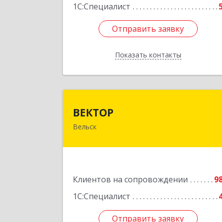
1С:Специалист
Отправить заявку
Отправить заявку
Показать контакты
Назад
ВЕКТО
ВЕКТОР
Вельск
165150, Архангельская обл, Вельски
р-н, Вельск г, Конева ул, дом № 16А
строение 
Подробне
Клиентов на сопровождении
9
1С:Специалист
Отправить заявку
Отправить заявку