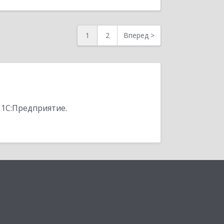
1
2
Вперед
>
 1С:Предприятие.