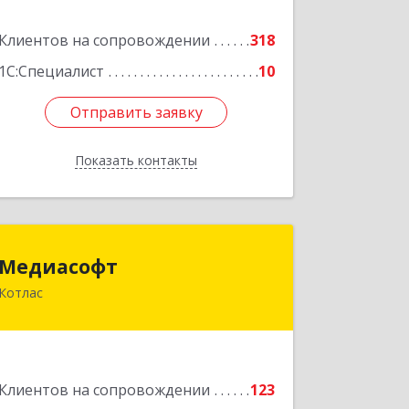
оф.1810 (18 этаж)
Клиентов на сопровождении
318
Подробнее
1С:Специалист
10
Отправить заявку
Отправить заявку
Показать контакты
Назад
Медиасофт
Медиасофт
Котлас
165300, Архангельская обл, Котлас г,
Маяковского ул, дом № 5
Подробнее
Клиентов на сопровождении
123