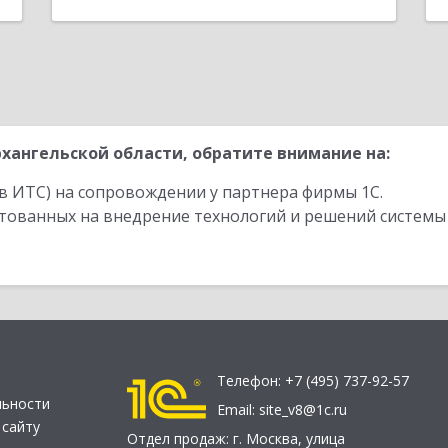
хангельской области, обратите внимание на:
в ИТС) на сопровождении у партнера фирмы 1С.
стованных на внедрение технологий и решений системы
Телефон:
+7 (495) 737-92-57
льности
Email:
site_v8@1c.ru
 сайту
Отдел продаж:
г. Москва
,
улица