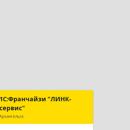
1С:Франчайзи "ЛИНК-
1С:Франчайзи "ЛИНК-
сервис"
сервис"
Архангельск
163000, Архангельская обл,
Архангельск г, Ленина пл., дом № 4,