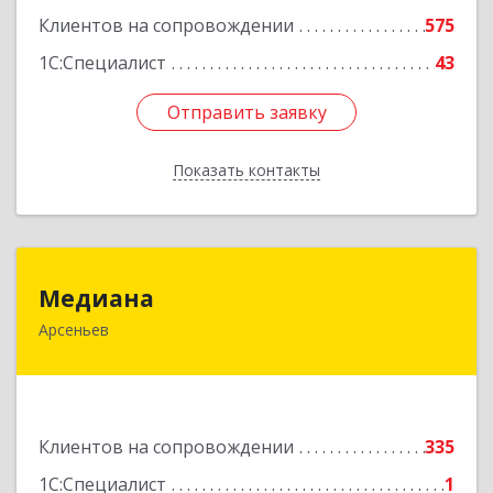
Клиентов на сопровождении
575
1С:Специалист
43
Отправить заявку
Отправить заявку
Показать контакты
Назад
Медиана
Медиана
Арсеньев
692330, Приморский край, Арсеньев г,
Ломоносова ул, дом № 24, кв.1
Подробнее
Клиентов на сопровождении
335
1С:Специалист
1