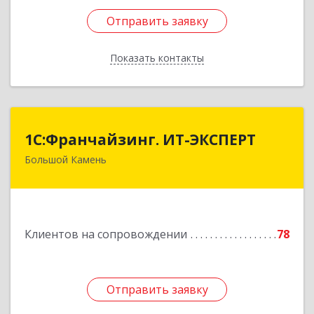
Отправить заявку
Отправить заявку
Показать контакты
Назад
1С:Франчайзинг. ИТ-ЭКСПЕРТ
1С:Франчайзинг. ИТ-ЭКСПЕРТ
Большой Камень
692806, Приморский край, Большой Камень г,
Карла Маркса ул, дом № 57, этаж 3
Подробнее
Клиентов на сопровождении
78
Отправить заявку
Отправить заявку