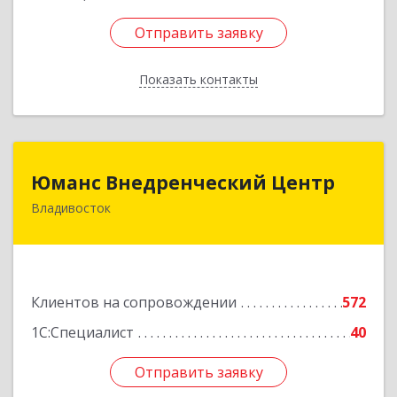
Отправить заявку
Отправить заявку
Показать контакты
Назад
Юманс Внедренческий Центр
Юманс Внедренческий Центр
Владивосток
690014, Приморский край, Владивосток г,
Некрасовская ул, дом № 48а
Подробнее
Клиентов на сопровождении
572
1С:Специалист
40
Отправить заявку
Отправить заявку