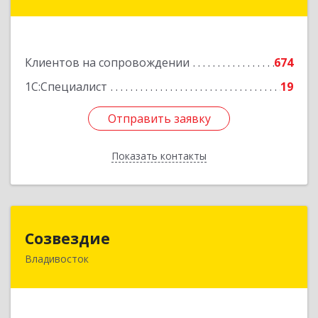
Фадеева, д. 10
Подробнее
Клиентов на сопровождении
674
1С:Специалист
19
Отправить заявку
Отправить заявку
Показать контакты
Назад
Созвездие
Созвездие
Владивосток
690069, Приморский край, Владивосток г,
Тухачевского ул, дом № 62, кв.94
Подробнее