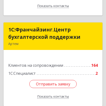
Показать контакты
Назад
1С:Франчайзинг.Центр
1С:Франчайзинг.Центр
бухгалтерской поддержки
бухгалтерской поддержки
Артем
692760, Приморский край, Артем г, Фрунзе ул,
дом № 54А, каб.21
Клиентов на сопровождении
164
Подробнее
1С:Специалист
2
Отправить заявку
Отправить заявку
Показать контакты
Назад