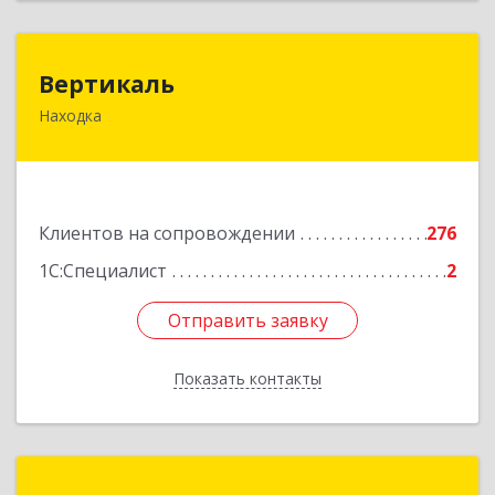
Вертикаль
Вертикаль
Находка
692928, Приморский край, Находка г,
Постышева ул, дом № 27
Подробнее
Клиентов на сопровождении
276
1С:Специалист
2
Отправить заявку
Отправить заявку
Показать контакты
Назад
ИнфоТехСервисПрим