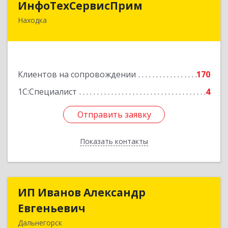
ИнфоТехСервисПрим
Находка
692916, Приморский край, Находка г,
Чернышевского ул, дом № 36, оф.305
Подробнее
Клиентов на сопровождении
170
1С:Специалист
4
Отправить заявку
Отправить заявку
Показать контакты
Назад
ИП Иванов Александр
ИП Иванов Александр
Евгеньевич
Евгеньевич
Дальнегорск